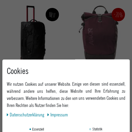
-20%
Neu
Cookies
THE NORTH FACE HERREN TROLLEY
AEVOR RUCKSACK ROLL PACK
BASE CAMP ROLLING THUNDER 28
PROOF CHERRY GATEAU
BASE CAMP
TNF BLACK-TNF WHITE-NPF
Wir nutzen Cookies auf unserer Website. Einige von diesen sind essenziell,
359,95 €
UVP 99,95 €
während andere uns helfen, diese Website und Ihre Erfahrung zu
ab 79,95 €
verbessern. Weitere Informationen zu den von uns verwendeten Cookies und
Ihren Rechten als Nutzer finden Sie hier:
Daten­schutz­erklärung
Impressum
Essenziell
Statistik