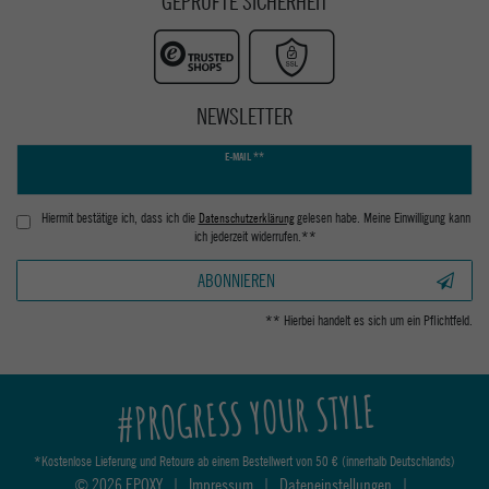
GEPRÜFTE SICHERHEIT
NEWSLETTER
Newsletter
E-MAIL **
Honig
Hiermit bestätige ich, dass ich die
Daten­schutz­erklärung
gelesen habe. Meine Einwilligung kann
ich jederzeit widerrufen.**
ABONNIEREN
** Hierbei handelt es sich um ein Pflichtfeld.
#PROGRESS YOUR STYLE
*Kostenlose Lieferung und Retoure ab einem Bestellwert von 50 € (innerhalb Deutschlands)
© 2026 EPOXY
|
Impressum
|
Dateneinstellungen
|