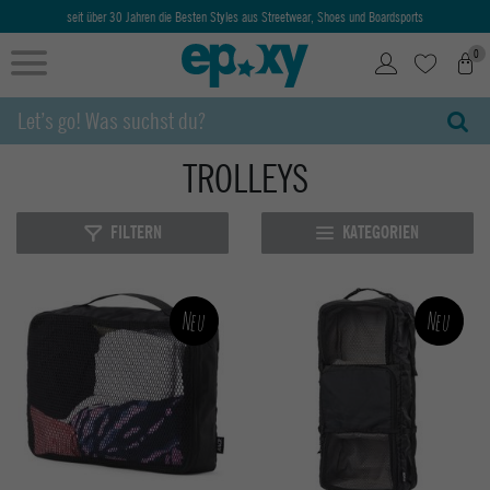
seit über 30 Jahren die Besten Styles aus Streetwear, Shoes und Boardsports
0
TROLLEYS
FILTERN
KATEGORIEN
Neu
Neu