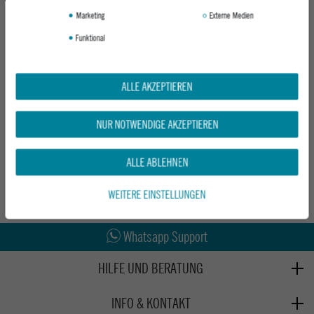
Marketing
Externe Medien
Funktional
ALLE AKZEPTIEREN
AEVOR RUCKSACK TRAVEL PACK
NITRO REISETASCHE TRAVEL KIT
PROOF PETROL
HAZE
NUR NOTWENDIGE AKZEPTIEREN
ab 159,95 €
UVP 39,95 €
32,95 €
ALLE ABLEHNEN
WEITERE EINSTELLUNGEN
Abholung in den Epoxy Stores
Kauf auf Rechnung
Whatsapp Support
HILFE UND BERATUNG
Beratung
INFO & KONTAKT