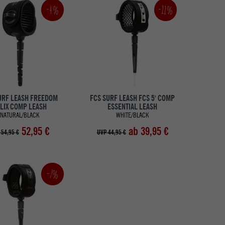
-11%
-4%
URF LEASH FREEDOM
FCS SURF LEASH FCS 5' COMP
LIX COMP LEASH
ESSENTIAL LEASH
NATURAL/BLACK
WHITE/BLACK
52,95 €
ab 39,95 €
 54,95 €
UVP 44,95 €
-7%