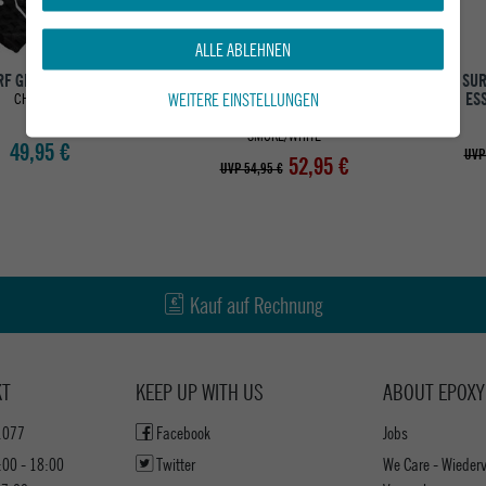
ALLE ABLEHNEN
RF GRIP-PAD TOLEDO
FCS SURF LEASH FCS
FCS SU
WEITERE EINSTELLUNGEN
FREEDOM HELIX COMP LEASH
ESS
CHARRED
6''
SMOKE/WHITE
49,95 €
UVP
52,95 €
UVP 54,95 €
Kauf auf Rechnung
KT
KEEP UP WITH US
ABOUT EPOXY
1077
Facebook
Jobs
:00 - 18:00
Twitter
We Care - Wieder