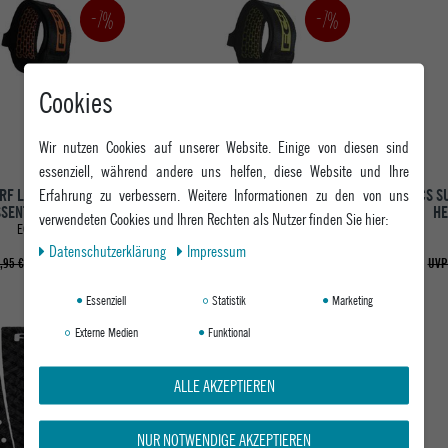
-7%
-7%
Cookies
Wir nutzen Cookies auf unserer Website. Einige von diesen sind
essenziell, während andere uns helfen, diese Website und Ihre
Erfahrung zu verbessern. Weitere Informationen zu den von uns
RF LEASH FCS COMP
FCS SURF LEASH FCS COMP
FCS S
SSENTIAL LEASH
ESSENTIAL LEASH
HE
verwendeten Cookies und Ihren Rechten als Nutzer finden Sie hier:
ECLIPSE
COAL LIME
Daten­schutz­erklärung
Impressum
ab 41,95 €
ab 41,95 €
,95 €
UVP 44,95 €
UVP
Essenziell
Statistik
Marketing
Externe Medien
Funktional
-4%
ALLE AKZEPTIEREN
NUR NOTWENDIGE AKZEPTIEREN