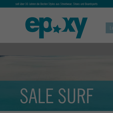
seit über 30 Jahren die Besten Styles aus Streetwear, Shoes und Boardsports
SALE SURF