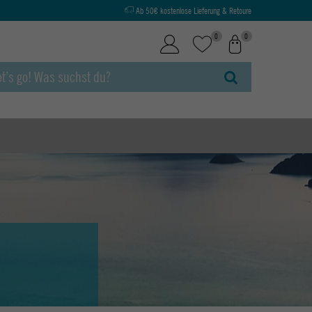
Ab 50€ kostenlose Lieferung & Retoure
0
0