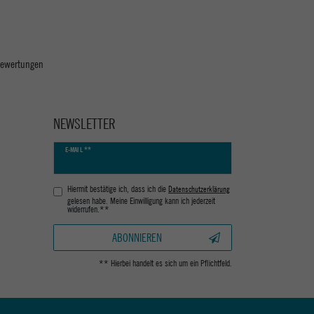
 Bewertungen
NEWSLETTER
Newsletter
E-MAIL **
Honig
Hiermit bestätige ich, dass ich die
Daten­schutz­erklärung
gelesen habe. Meine Einwilligung kann ich jederzeit
widerrufen.**
ABONNIEREN
** Hierbei handelt es sich um ein Pflichtfeld.