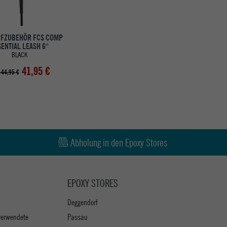
RFZUBEHÖR FCS COMP
ENTIAL LEASH 6''
BLACK
41,95 €
 44,95 €
Abholung in den Epoxy Stores
EPOXY STORES
Deggendorf
verwendete
Passau