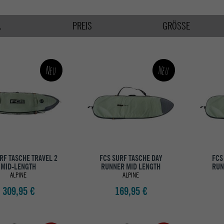
.
PREIS
GRÖSSE
Neu
Neu
RF TASCHE TRAVEL 2
FCS SURF TASCHE DAY
FCS
MID-LENGTH
RUNNER MID LENGTH
RUN
ALPINE
ALPINE
309,95 €
169,95 €