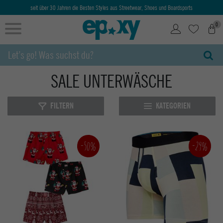
seit über 30 Jahren die Besten Styles aus Streetwear, Shoes und Boardsports
0
SALE UNTERWÄSCHE
FILTERN
KATEGORIEN
-50%
-29%