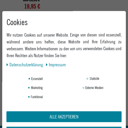
UVP 26,95 €
19,95 €
Cookies
Wir nutzen Cookies auf unserer Website. Einige von diesen sind essenziell,
während andere uns helfen, diese Website und Ihre Erfahrung zu
verbessern. Weitere Informationen zu den von uns verwendeten Cookies und
Ihren Rechten als Nutzer finden Sie hier:
Daten­schutz­erklärung
Impressum
Essenziell
Statistik
STANCE BOXERSHORTS STANDARD 6IN
BOXER BRIEF
Marketing
Externe Medien
BLACK
Funktional
ab 26,95 €
ALLE AKZEPTIEREN
Abholung in den Epoxy Stores
Kauf auf Rechnung