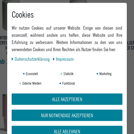
Cookies
Wir nutzen Cookies auf unserer Website. Einige von diesen sind
essenziell, während andere uns helfen, diese Website und Ihre
HYDRO FLASK
HYDRO FLASK
Erfahrung zu verbessern. Weitere Informationen zu den von uns
IERFLASCHE MICRO
ISOLIERFLASCHE MICRO
ISOLIE
HYDRO
HYDRO
FLEX S
verwendeten Cookies und Ihren Rechten als Nutzer finden Sie hier:
AGAVE
BIRCH
Daten­schutz­erklärung
Impressum
ab 19,95 €
ab 19,95 €
Essenziell
Statistik
Marketing
Externe Medien
Funktional
ALLE AKZEPTIEREN
NUR NOTWENDIGE AKZEPTIEREN
ALLE ABLEHNEN