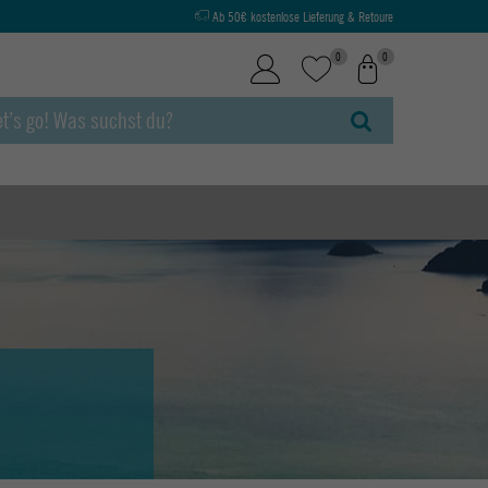
Ab 50€ kostenlose Lieferung & Retoure
0
0