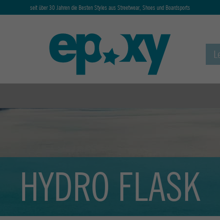
seit über 30 Jahren die Besten Styles aus Streetwear, Shoes und Boardsports
HYDRO FLASK