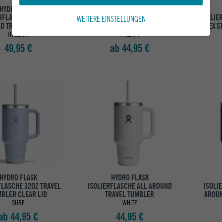
HYDRO FLASK
HYDRO FLASK
RFLASCHE 40 OZ ALL
ISOLIERFLASCHE 32OZ TRAVEL
ISOLIE
WEITERE EINSTELLUNGEN
D TRAVEL TUMBLER
TUMBLER CLEAR LID
FLEX S
TRILLIUM
TRILLIUM
49,95 €
ab 44,95 €
HYDRO FLASK
HYDRO FLASK
FLASCHE 32OZ TRAVEL
ISOLIERFLASCHE ALL AROUND
ISOLI
BLER CLEAR LID
TRAVEL TUMBLER
AROUN
SURF
WHITE
ab 44,95 €
44,95 €