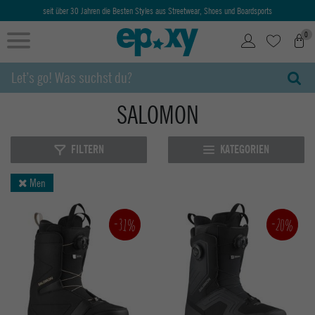
seit über 30 Jahren die Besten Styles aus Streetwear, Shoes und Boardsports
0
SALOMON
FILTERN
KATEGORIEN
Men
-20%
-31%