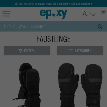
seit über 30 Jahren die Besten Styles aus Streetwear, Shoes und Boardsports
0
FÄUSTLINGE
FILTERN
KATEGORIEN