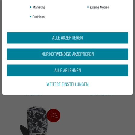
Marketing
Externe Medien
Funktional
ALLE AKZEPTIEREN
NUR NOTWENDIGE AKZEPTIEREN
ALLE ABLEHNEN
DAKINE HERREN FÄUSTLING FILLMORE
DAKINE HERREN FÄUSTLING LEATHER
MITT
SCOUT MITT
BLACK
CARBON
WEITERE EINSTELLUNGEN
54,95 €
ab 79,95 €
-22%