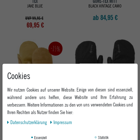
TEX
GORE-TEX MITT
JAKE BLUE
BLACK VINTAGE CAMO
ab 84,95 €
UVP 99,95 €
69,95 €
-15%
Cookies
Wir nutzen Cookies auf unserer Website. Einige von diesen sind essenziell,
während andere uns helfen, diese Website und Ihre Erfahrung zu
verbessern. Weitere Informationen zu den von uns verwendeten Cookies und
BURTON HERREN FÄUSTLING
VOLCOM HERREN FÄUSTLING STAY DRY
WORKHORSE
GORE-TEX MITT
Ihren Rechten als Nutzer finden Sie hier:
RAWHIDE
BLACK
Daten­schutz­erklärung
Impressum
79,95 €
UVP 64,95 €
54,95 €
Essenziell
Statistik