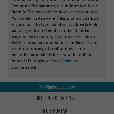
Fütterung und Wasserdichtigkeit, auch hier kommt Gore-Tex zum
Einsatz. Bei Fäustlingen profitierst du von einer besonders hohen
Wärmeisolation, da diese weniger Nähte aufweisen, in die Nässe
eindringen kann. Das Außenmaterial kann sowohl aus Leder als
auch aus synthetischen Materialien bestehen. Handschuhe
bringen mittlerweile auch einige Features mit, wie zum Beispiel
Stoff-Einsätze am Daumen, mit denen du deine Brille abwischen
kannst, eine kleine aufgesetzte Reißverschluss-Tasche,
herausnehmbare Innenhandschuhe usw. Wir haben dir eine
Auswahl an Fäustlingen von
,
uvm.
Burton
DaKine
zusammengestellt.
Abholung in den Epoxy Stores
Kauf auf Rechnung
Whatsapp Support
HILFE UND BERATUNG
Beratung
INFO & KONTAKT