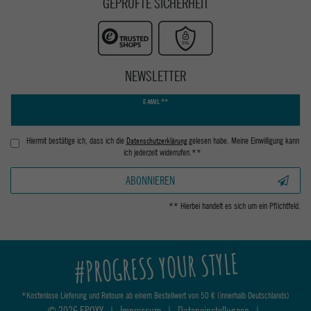
GEPRÜFTE SICHERHEIT
NEWSLETTER
Newsletter
E-MAIL **
Honig
Hiermit bestätige ich, dass ich die
Daten­schutz­erklärung
gelesen habe. Meine Einwilligung kann
ich jederzeit widerrufen.**
ABONNIEREN
** Hierbei handelt es sich um ein Pflichtfeld.
#PROGRESS YOUR STYLE
*Kostenlose Lieferung und Retoure ab einem Bestellwert von 50 € (innerhalb Deutschlands)
© 2026 EPOXY
|
Impressum
|
Dateneinstellungen
|