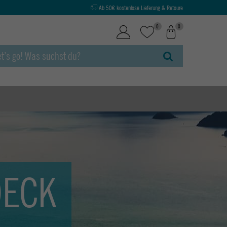
Ab 50€ kostenlose Lieferung & Retoure
0
0
DECK