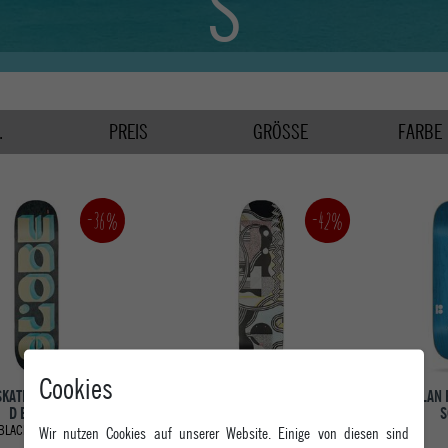
S
.
PREIS
GRÖSSE
FARBE
-36%
-42%
Cookies
SKATEBOARD DECK G1
GLOBE SKATEBOARD DECK G2
PLAN 
D BLOCKS
RAZO
S
Wir nutzen Cookies auf unserer Website. Einige von diesen sind
BLACK / YELLOW
OZAR