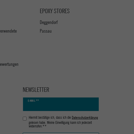
EPOXY STORES
Deggendorf
verwendete
Passau
 Bewertungen
NEWSLETTER
Newsletter
E-MAIL **
Honig
Hiermit bestätige ich, dass ich die
Daten­schutz­erklärung
gelesen habe. Meine Einwilligung kann ich jederzeit
widerrufen.**