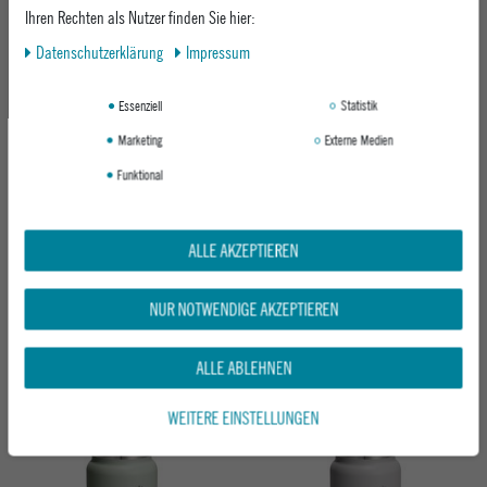
Ihren Rechten als Nutzer finden Sie hier:
Daten­schutz­erklärung
Impressum
Essenziell
Statistik
Marketing
Externe Medien
Funktional
ALLE AKZEPTIEREN
HYDRO FLASK ISOLIERFLASCHE 21OZ
HYDRO FLASK ISOLIERFLASCHE MICRO
STANDARD FLEX CAP
HYDRO
AGAVE
OAT
NUR NOTWENDIGE AKZEPTIEREN
ab 39,95 €
ab 19,95 €
ALLE ABLEHNEN
WEITERE EINSTELLUNGEN