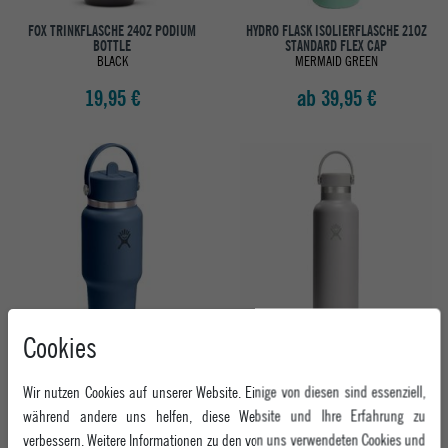
FOX TRINKFLASCHE 24OZ PODIUM
HYDRO FLASK ISOLIERFLASCHE 21OZ
BOTTLE
STANDARD FLEX CAP
BLACK
MERMAID GREEN
19,95 €
ab 39,95 €
Cookies
HYDRO FLASK ISOLIERFLASCHE 24OZ
HYDRO FLASK ISOLIERFLASCHE 21OZ
WIDE FLEX STRAW TRAVEL BOTTLE
STANDARD FLEX STRAW CAP
HARBOR BLUE
HARBOR BLUE
Wir nutzen Cookies auf unserer Website. Einige von diesen sind essenziell,
während andere uns helfen, diese Website und Ihre Erfahrung zu
ab 39,95 €
ab 39,95 €
verbessern. Weitere Informationen zu den von uns verwendeten Cookies und