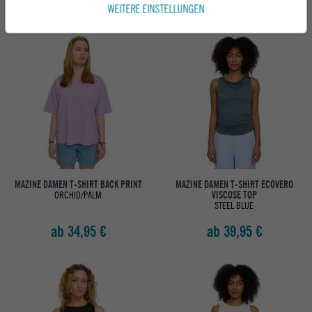
ab 54,95 €
WEITERE EINSTELLUNGEN
MAZINE DAMEN T-SHIRT BACK PRINT
MAZINE DAMEN T-SHIRT ECOVERO
ORCHID/PALM
VISCOSE TOP
STEEL BLUE
ab 34,95 €
ab 39,95 €