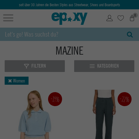
seit über 30 Jahren die Besten Styles aus Streetwear, Shoes und Boardsports
0
MAZINE
FILTERN
KATEGORIEN
Women
-22%
-19%