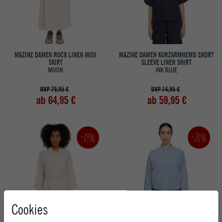
MAZINE DAMEN ROCK LINEN MIDI
MAZINE DAMEN KURZARMHEMD SHORT
SKIRT
SLEEVE LINEN SHIRT
MOON
INK BLUE
UVP 79,95 €
UVP 74,95 €
ab 64,95 €
ab 59,95 €
-20%
-19%
Cookies