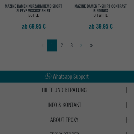
MAZINE DAMEN KURZARMHEMD SHORT
MAZINE DAMEN T-SHIRT CONTRAST
SLEEVE VISCOSE SHIRT
BINDINGS
BOTTLE
OFFWHITE
ab 69,95 €
ab 39,95 €
1
2
3
Abholung in den Epoxy Stores
Kauf auf Rechnung
Whatsapp Support
HILFE UND BERATUNG
Beratung
INFO & KONTAKT
Zahlung & Versand
+49 991 3831077
Retoure
ABOUT EPOXY
Montag - Freitag: 8:00 - 18:00
Gutscheine
Jobs
Samstag: 10:00 - 17:00