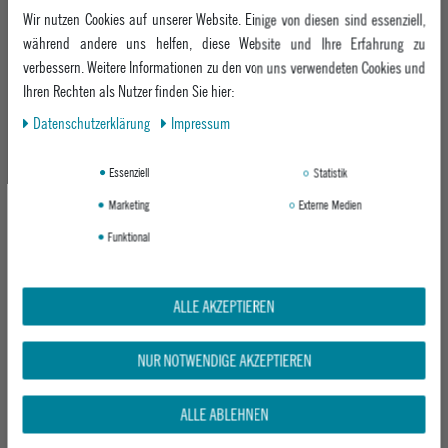
MAZINE DAMEN HEMD 3/4 SLEEVE
MAZINE DAMEN ÜBERGANGSJACKE
Wir nutzen Cookies auf unserer Website. Einige von diesen sind essenziell,
LINEN SHIRT
SHORT COTTON BOMBER
während andere uns helfen, diese Website und Ihre Erfahrung zu
MOON
LIGHT BLUE
verbessern. Weitere Informationen zu den von uns verwendeten Cookies und
UVP 79,95 €
UVP 149,95 €
Ihren Rechten als Nutzer finden Sie hier:
64,95 €
ab 119,95 €
Daten­schutz­erklärung
Impressum
-21%
Essenziell
Statistik
Marketing
Externe Medien
Funktional
ALLE AKZEPTIEREN
NUR NOTWENDIGE AKZEPTIEREN
MAZINE DAMEN SHORT CORDUROY
MAZINE DAMEN T-SHIRT BACK PRINT
SHORTS
OFFWHITE/WAVE
BOTTLE
ALLE ABLEHNEN
ab 34,95 €
UVP 69,95 €