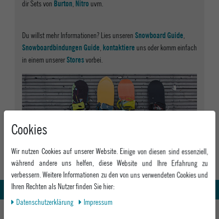
dir Sets von
,
uvm.
Burton
Nitro
Du willst mehr Informationen? Lies unseren
,
Snowboard Guide
,
uns oder komm einfach
Snowboardbindungen Guide
kontaktiere
in einem unserer
vorbei.
Stores
Cookies
Wir nutzen Cookies auf unserer Website. Einige von diesen sind essenziell,
während andere uns helfen, diese Website und Ihre Erfahrung zu
Abholung in den Epoxy Stores
Kauf auf Rechnung
verbessern. Weitere Informationen zu den von uns verwendeten Cookies und
Ihren Rechten als Nutzer finden Sie hier:
Whatsapp Support
Daten­schutz­erklärung
Impressum
HILFE UND BERATUNG