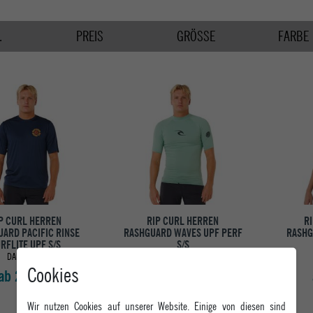
.
PREIS
GRÖSSE
FARBE
P CURL HERREN
RIP CURL HERREN
R
ARD PACIFIC RINSE
RASHGUARD WAVES UPF PERF
RASHG
RFLITE UPF S/S
S/S
DARK NAVY
ALOE
Cookies
ab 29,95 €
ab 29,95 €
Wir nutzen Cookies auf unserer Website. Einige von diesen sind