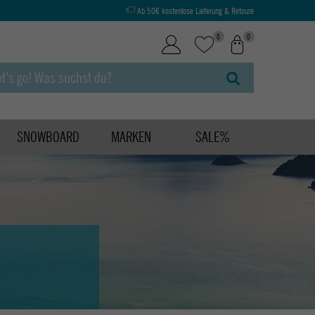
Ab 50€ kostenlose Lieferung & Retoure
0
0
SNOWBOARD
MARKEN
SALE%