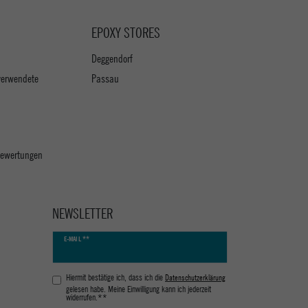
EPOXY STORES
Deggendorf
verwendete
Passau
 Bewertungen
NEWSLETTER
Newsletter
E-MAIL **
Honig
Hiermit bestätige ich, dass ich die
Daten­schutz­erklärung
gelesen habe. Meine Einwilligung kann ich jederzeit
widerrufen.**