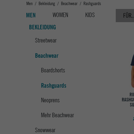
Men
Bekleidung
Beachwear
Rashguards
WOMEN
KIDS
MEN
FÜR..
BEKLEIDUNG
Streetwear
Beachwear
Boardshorts
Rashguards
RI
Neoprens
RASHGU
SU
Mehr Beachwear
Snowwear