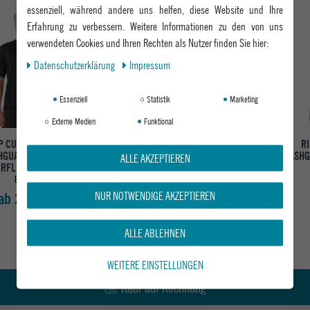
essenziell, während andere uns helfen, diese Website und Ihre
Erfahrung zu verbessern. Weitere Informationen zu den von uns
verwendeten Cookies und Ihren Rechten als Nutzer finden Sie hier:
Daten­schutz­erklärung
Impressum
Essenziell
Statistik
Marketing
Externe Medien
Funktional
P CURL HERREN
QUIKSILVER RASHGUARD
R
HGUARD ICONS OF
EVERYDAY SURF TEE
RASHG
ALLE AKZEPTIEREN
RFLITE UPF S/S
RIVIERA
BLACK
ab 34,95 €
NUR NOTWENDIGE AKZEPTIEREN
ab 29,95 €
ALLE ABLEHNEN
WEITERE EINSTELLUNGEN
Kauf auf Rechnung