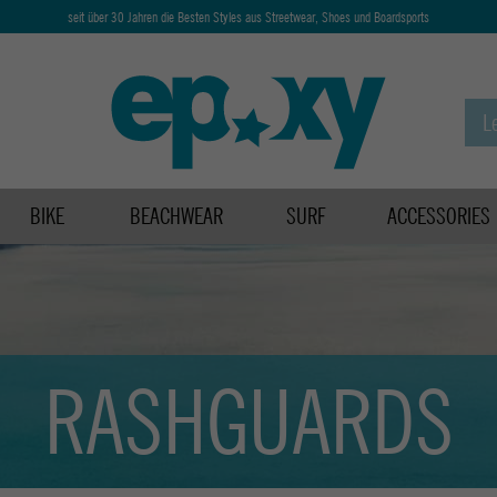
seit über 30 Jahren die Besten Styles aus Streetwear, Shoes und Boardsports
BIKE
BEACHWEAR
SURF
ACCESSORIES
RASHGUARDS