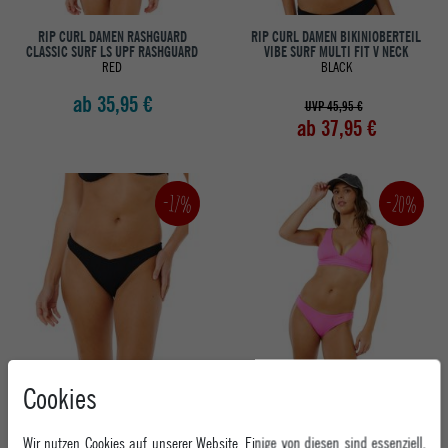
RIP CURL DAMEN RASHGUARD
RIP CURL DAMEN BIKINIOBERTEIL
CLASSIC SURF LS UPF RASHGUARD
VIBE SURF MULTI FIT V NECK
RED
BLACK
ab 35,95 €
UVP 45,95 €
ab 37,95 €
-20%
-17%
RIP CURL DAMEN BIKINIHOSE VIBE
RIP CURL DAMEN BIKINIOBERTEIL
Cookies
SURF HIGH CHEEKY
PREMIUM SURF DEEP V
BLACK
SUPER PINK
Wir nutzen Cookies auf unserer Website. Einige von diesen sind essenziell,