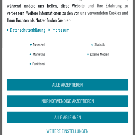
UVP 35,95 €
UVP 49,95 €
während andere uns helfen, diese Website und Ihre Erfahrung zu
ab 29,95 €
ab 39,95 €
verbessern. Weitere Informationen zu den von uns verwendeten Cookies und
Ihren Rechten als Nutzer finden Sie hier:
Daten­schutz­erklärung
Impressum
-18%
-18%
Essenziell
Statistik
Marketing
Externe Medien
Funktional
ALLE AKZEPTIEREN
RIP CURL DAMEN BIKINIHOSE
RIP CURL DAMEN BIKINIHOSE
PREMIUM SURF FULL PANT
PREMIUM SURF FULL PANT
SUPER PINK
LIGHT BLUE
NUR NOTWENDIGE AKZEPTIEREN
UVP 39,95 €
UVP 39,95 €
ab 32,95 €
ab 32,95 €
ALLE ABLEHNEN
WEITERE EINSTELLUNGEN