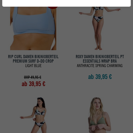
-20%
RIP CURL DAMEN BIKINIOBERTEIL
ROXY DAMEN BIKINIOBERTEIL PT
PREMIUM SURF D-DD CROP
ESSENTIALS WRAP BRA
LIGHT BLUE
ANTHRACITE SPRING CHARMING
ab 39,95 €
UVP 49,95 €
ab 39,95 €