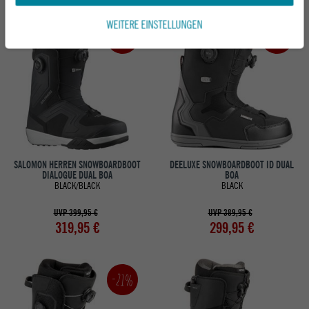
WEITERE EINSTELLUNGEN
-20%
-23%
SALOMON HERREN SNOWBOARDBOOT
DEELUXE SNOWBOARDBOOT ID DUAL
DIALOGUE DUAL BOA
BOA
BLACK/BLACK
BLACK
UVP 399,95 €
UVP 389,95 €
319,95 €
299,95 €
-21%