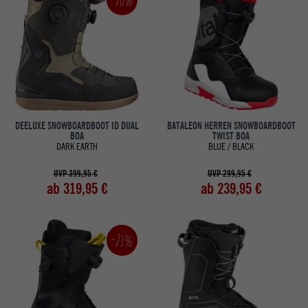
DEELUXE SNOWBOARDBOOT ID DUAL
BATALEON HERREN SNOWBOARDBOOT
BOA
TWIST BOA
DARK EARTH
BLUE / BLACK
UVP 399,95 €
UVP 299,95 €
ab 319,95 €
ab 239,95 €
-23%