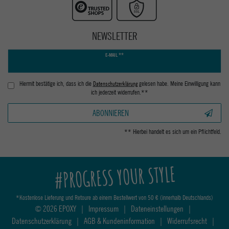
NEWSLETTER
Newsletter
E-MAIL **
Honig
Hiermit bestätige ich, dass ich die
Daten­schutz­erklärung
gelesen habe. Meine Einwilligung kann
ich jederzeit widerrufen.**
ABONNIEREN
** Hierbei handelt es sich um ein Pflichtfeld.
#PROGRESS YOUR STYLE
*Kostenlose Lieferung und Retoure ab einem Bestellwert von 50 € (innerhalb Deutschlands)
© 2026 EPOXY
|
Impressum
|
Dateneinstellungen
|
Datenschutzerklärung
|
AGB & Kundeninformation
|
Widerrufsrecht
|