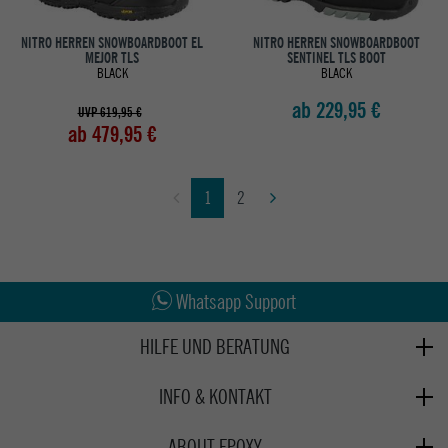
NITRO HERREN SNOWBOARDBOOT EL
NITRO HERREN SNOWBOARDBOOT
MEJOR TLS
SENTINEL TLS BOOT
BLACK
BLACK
ab 229,95 €
UVP 619,95 €
ab 479,95 €
1
2
Abholung in den Epoxy Stores
Kauf auf Rechnung
Whatsapp Support
HILFE UND BERATUNG
Beratung
INFO & KONTAKT
Zahlung & Versand
+49 991 3831077
Retoure
ABOUT EPOXY