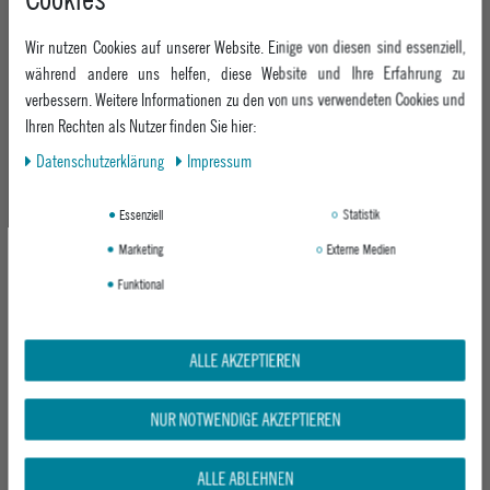
CHASE DUAL BOA
TANGENT TLS
STONE
BLACK
Wir nutzen Cookies auf unserer Website. Einige von diesen sind essenziell,
UVP 579,95 €
UVP 239,95 €
während andere uns helfen, diese Website und Ihre Erfahrung zu
399,95 €
ab 199,95 €
verbessern. Weitere Informationen zu den von uns verwendeten Cookies und
Ihren Rechten als Nutzer finden Sie hier:
Daten­schutz­erklärung
Impressum
-20%
-31%
Essenziell
Statistik
Marketing
Externe Medien
Funktional
ALLE AKZEPTIEREN
NITRO HERREN SNOWBOARDBOOT
SALOMON HERREN SNOWBOARDBOOT
TEAM PRO MK TLS
FACTION BOA
BLACK
BLACK/BLACK/RAINY
NUR NOTWENDIGE AKZEPTIEREN
UVP 519,95 €
UVP 259,95 €
414,95 €
179,95 €
ALLE ABLEHNEN