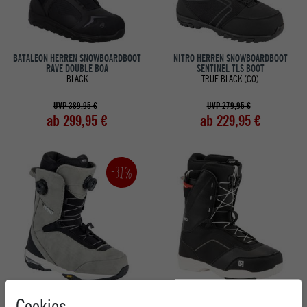
BATALEON HERREN SNOWBOARDBOOT
NITRO HERREN SNOWBOARDBOOT
RAVE DOUBLE BOA
SENTINEL TLS BOOT
BLACK
TRUE BLACK (CO)
UVP 389,95 €
UVP 279,95 €
ab 299,95 €
ab 229,95 €
-31%
NITRO HERREN SNOWBOARDBOOT
NITRO HERREN SNOWBOARDBOOT
Cookies