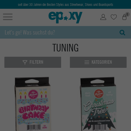
seit über 30 Jahren die Besten Styles aus Streetwear, Shoes und Boardsports
0
TUNING
FILTERN
KATEGORIEN