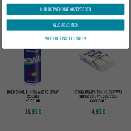
(150G)
YELLOW (150G)
NO COLOR
NO COLOR
NUR NOTWENDIGE AKZEPTIEREN
19,95 €
19,95 €
ALLE ABLEHNEN
WEITERE EINSTELLUNGEN
HOLMENKOL TUNING WAX AB SPRAY
STICKY BUMPS TUNING SURFWAX
(250ML)
SUPER STICKY COOL/COLD
NO COLOR
COOL/COLD
18,95 €
4,95 €