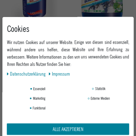
Cookies
HOLMENKOL TUNING BETA MIX RED
HOLMENKOL TUNING NATURAL WAX
LIQUID (100ML)
FLUID (100ML)
Wir nutzen Cookies auf unserer Website. Einige von diesen sind essenziell,
NO COLOR
NO COLOR
während andere uns helfen, diese Website und Ihre Erfahrung zu
14,95 €
17,95 €
verbessern. Weitere Informationen zu den von uns verwendeten Cookies und
Ihren Rechten als Nutzer finden Sie hier:
Daten­schutz­erklärung
Impressum
Essenziell
Statistik
Marketing
Externe Medien
Funktional
ALLE AKZEPTIEREN
HOLMENKOL TUNING ULTRA MIX BLUE
HOLMENKOL TUNING ALPHA MIX