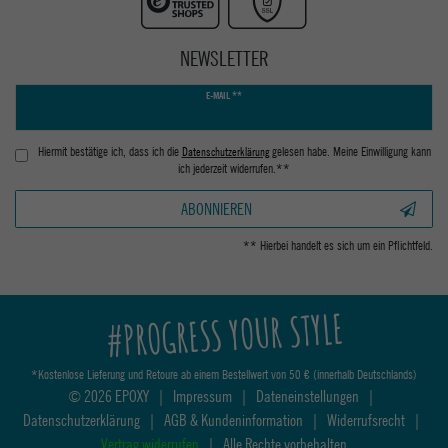
NEWSLETTER
Newsletter
E-MAIL **
Honig
Hiermit bestätige ich, dass ich die
Daten­schutz­erklärung
gelesen habe. Meine Einwilligung kann
ich jederzeit widerrufen.**
ABONNIEREN
** Hierbei handelt es sich um ein Pflichtfeld.
#PROGRESS YOUR STYLE
*Kostenlose Lieferung und Retoure ab einem Bestellwert von 50 € (innerhalb Deutschlands)
© 2026 EPOXY
|
Impressum
|
Dateneinstellungen
|
Datenschutzerklärung
|
AGB & Kundeninformation
|
Widerrufsrecht
|
Vertrag widerrufen
|
Alle Rechte vorbehalten