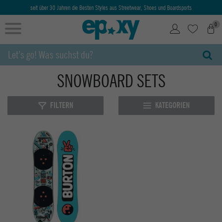
seit über 30 Jahren die Besten Styles aus Streetwear, Shoes und Boardsports
0
SNOWBOARD SETS
FILTERN
KATEGORIEN