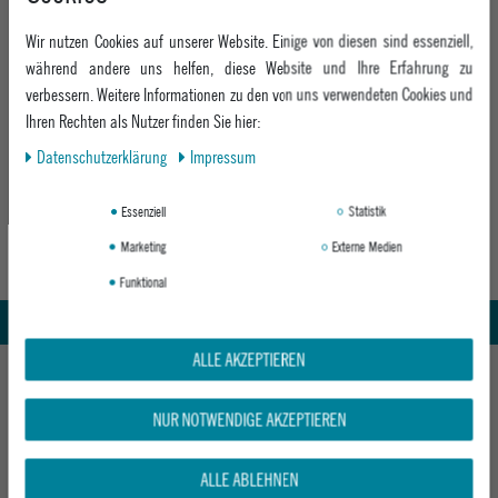
in einem unserer
vorbei.
Stores
Wir nutzen Cookies auf unserer Website. Einige von diesen sind essenziell,
während andere uns helfen, diese Website und Ihre Erfahrung zu
verbessern. Weitere Informationen zu den von uns verwendeten Cookies und
Ihren Rechten als Nutzer finden Sie hier:
Daten­schutz­erklärung
Impressum
Essenziell
Statistik
Marketing
Externe Medien
Abholung in den Epoxy Stores
Kauf auf Rechnung
Funktional
Whatsapp Support
ALLE AKZEPTIEREN
HILFE UND BERATUNG
Beratung
NUR NOTWENDIGE AKZEPTIEREN
INFO & KONTAKT
Zahlung & Versand
+49 991 3831077
Retoure
ALLE ABLEHNEN
ABOUT EPOXY