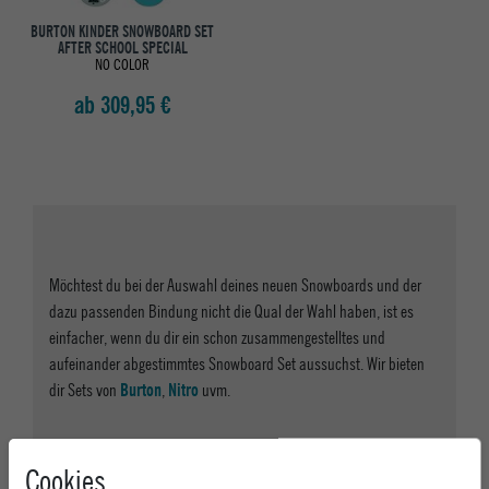
BURTON KINDER SNOWBOARD SET
AFTER SCHOOL SPECIAL
NO COLOR
ab 309,95 €
Möchtest du bei der Auswahl deines neuen Snowboards und der
dazu passenden Bindung nicht die Qual der Wahl haben, ist es
einfacher, wenn du dir ein schon zusammengestelltes und
aufeinander abgestimmtes Snowboard Set aussuchst. Wir bieten
dir Sets von
,
uvm.
Burton
Nitro
Du willst mehr Informationen? Lies unseren
,
Snowboard Guide
Cookies
,
uns oder komm einfach
Snowboardbindungen Guide
kontaktiere