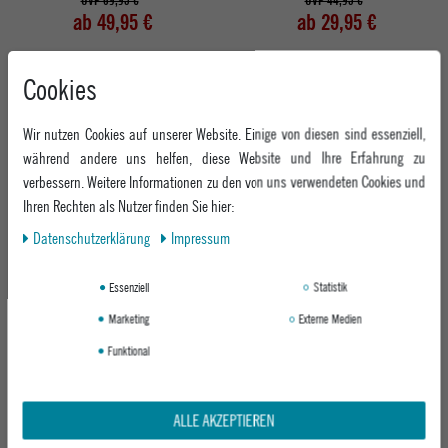
UVP 69,95 €
UVP 44,95 €
ab 49,95 €
ab 29,95 €
Cookies
-17%
Wir nutzen Cookies auf unserer Website. Einige von diesen sind essenziell,
während andere uns helfen, diese Website und Ihre Erfahrung zu
verbessern. Weitere Informationen zu den von uns verwendeten Cookies und
Ihren Rechten als Nutzer finden Sie hier:
Daten­schutz­erklärung
Impressum
BILLABONG HERREN POLO SHIBUYA
Essenziell
Statistik
POLO
NAVY
Marketing
Externe Medien
UVP 45,95 €
Funktional
ab 37,95 €
ALLE AKZEPTIEREN
Abholung in den Epoxy Stores
Kauf auf Rechnung