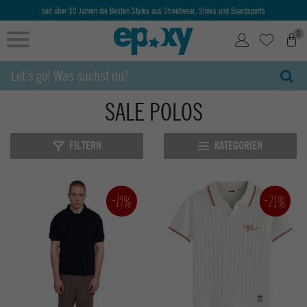
seit über 30 Jahren die Besten Styles aus Streetwear, Shoes und Boardsports
0
SALE POLOS
FILTERN
KATEGORIEN
-21%
-19%