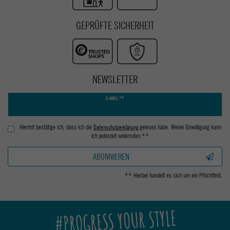
GEPRÜFTE SICHERHEIT
NEWSLETTER
Newsletter
E-MAIL **
Honig
Hiermit bestätige ich, dass ich die
Daten­schutz­erklärung
gelesen habe. Meine Einwilligung kann
ich jederzeit widerrufen.**
ABONNIEREN
** Hierbei handelt es sich um ein Pflichtfeld.
#PROGRESS YOUR STYLE