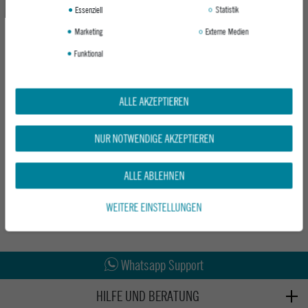
Essenziell
Statistik
Marketing
Externe Medien
Funktional
ALLE AKZEPTIEREN
NITRO KINDER RUCKSACK BANDIT
PACK - GUNMETAL
NUR NOTWENDIGE AKZEPTIEREN
UVP 89,95 €
ALLE ABLEHNEN
71,96 €
WEITERE EINSTELLUNGEN
Abholung in den Epoxy Stores
Kauf auf Rechnung
Whatsapp Support
HILFE UND BERATUNG