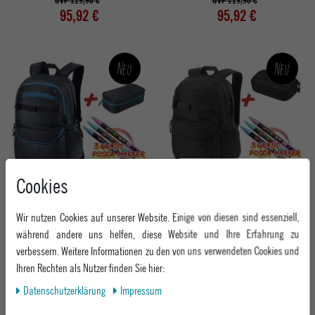
UVP 119,90 €
UVP 119,90 €
95,92 €
95,92 €
Neu
Neu
Cookies
FUTURE HERO SET INKL. PENCIL CASE
FUTURE HERO SET INKL. PENCIL CASE
PLUS 3X GRATIS POSCA MARKER
PLUS 3X GRATIS POSCA MARKER
Wir nutzen Cookies auf unserer Website. Einige von diesen sind essenziell,
während andere uns helfen, diese Website und Ihre Erfahrung zu
UVP 119,90 €
UVP 119,90 €
verbessern. Weitere Informationen zu den von uns verwendeten Cookies und
95,92 €
95,92 €
Ihren Rechten als Nutzer finden Sie hier:
Daten­schutz­erklärung
Impressum