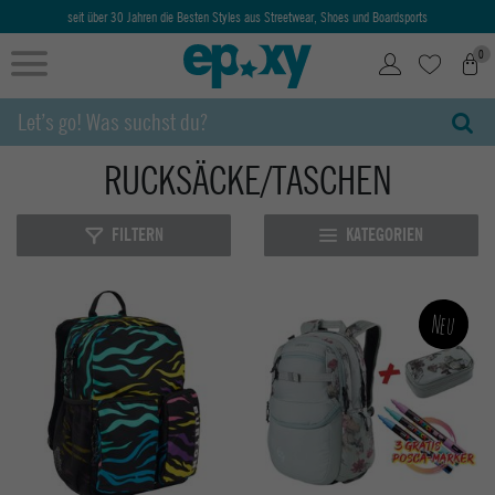
seit über 30 Jahren die Besten Styles aus Streetwear, Shoes und Boardsports
0
RUCKSÄCKE/TASCHEN
FILTERN
KATEGORIEN
Neu