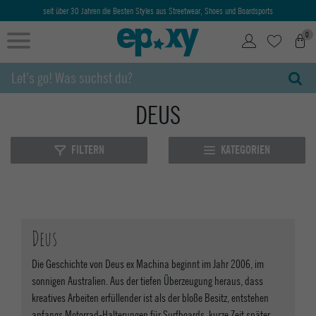
seit über 30 Jahren die Besten Styles aus Streetwear, Shoes und Boardsports
0
DEUS
FILTERN
KATEGORIEN
Deus
Die Geschichte von Deus ex Machina beginnt im Jahr 2006, im
sonnigen Australien. Aus der tiefen Überzeugung heraus, dass
kreatives Arbeiten erfüllender ist als der bloße Besitz, entstehen
anfangs Motorrad-Halterungen für Surfboards, kurze Zeit später