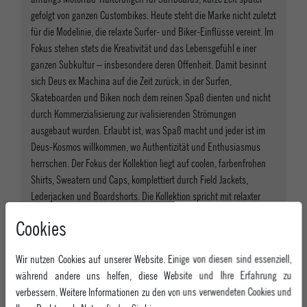
gefolgt von ganzen Custombikes. Heute steht die Marke nicht zuletzt
für die Modelinie, die relaxte Surfer- und Biker-Einflüsse vereint. Im
Fokus stehen stets die Kreativität und das Lebensgefühl e iner
ganzen Subkultur – insbesondere deren Offenheit. Damit besinnt
sich Deus ex Machina auf die Zeit zurück, in der Surfen,
Skateboarden und Biken noch dem reinen Spaß dienten und nicht
durch Kommerzialisierung zur ivalisierenden Strömungen
ausgebaut wurden. Erlaubt ist, was Spaß macht und jeder ist im
Deus-Kosmos willkommen, wo Authentizität und Enthusiasmus
herrschen. Der Fokus der Kollektion liegt auf coolen, farbenfrohen
Shirts, Sweatern und Caps, komplettiert durch Field Jackets,
Lederjacken und Boardshorts. Die Kollektion spricht mit relaxter
Coolness Männer aller Altersgruppen an. Deus Ex Machina steht für
Cookies
einen entspannten Lifestyle, zu dem die Bikes ebenso gehören wie
eigene, eindrucksvolle Deus Cafés an einigen der schönsten Spots
Wir nutzen Cookies auf unserer Website. Einige von diesen sind essenziell,
der Welt, e twa Sydney, Bali und Venice. Alle Flagshipstores sind in
während andere uns helfen, diese Website und Ihre Erfahrung zu
einem individuellen Design und mit besonderem Flair gestaltet, so
verbessern. Weitere Informationen zu den von uns verwendeten Cookies und
dass die Deus-Vibes stets allgegenwärtig sind.