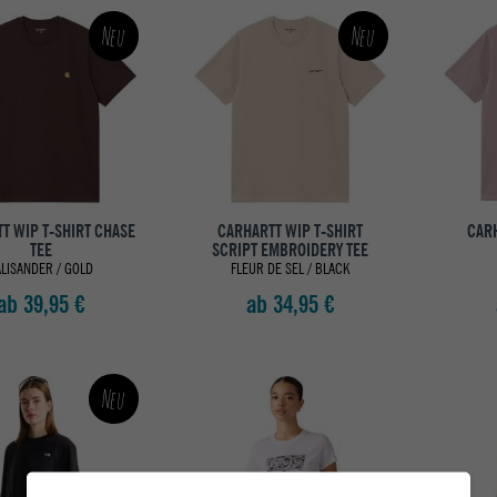
Neu
Neu
T WIP T-SHIRT CHASE
CARHARTT WIP T-SHIRT
CARH
TEE
SCRIPT EMBROIDERY TEE
ALISANDER / GOLD
FLEUR DE SEL / BLACK
ab 39,95 €
ab 34,95 €
Neu