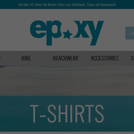
seit über 30 Jahren die Besten Styles aus Streetwear, Shoes und Boardsports
D
BIKE
BEACHWEAR
ACCESSORIES
S
T-SHIRTS