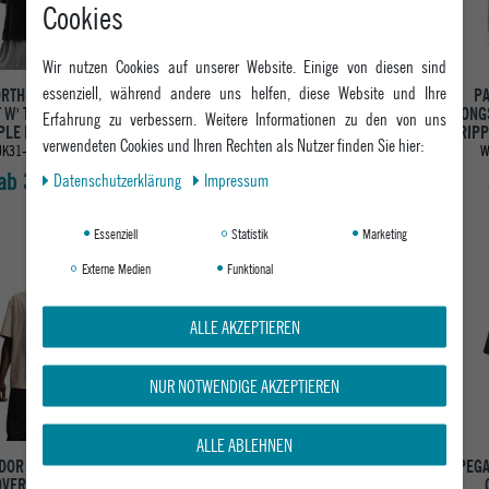
Cookies
Wir nutzen Cookies auf unserer Website. Einige von diesen sind
essenziell, während andere uns helfen, diese Website und Ihre
ORTH FACE DAMEN T-
LEVI´S® DAMEN T-SHIRT THE
PA
 W' TNF ESSENTIAL
PERFECT TEE
LONGS
Erfahrung zu verbessern. Weitere Informationen zu den von uns
PLE DOME BOXY R
TRIPP
3508-FLORAL BANDANA BRIGHT
verwendeten Cookies und Ihren Rechten als Nutzer finden Sie hier:
JK31-TNF BLACK
WHITE
W
ab 39,95 €
ab 29,95 €
Daten­schutz­erklärung
Impressum
Essenziell
Statistik
Marketing
-18%
Externe Medien
Funktional
Neu
ALLE AKZEPTIEREN
NUR NOTWENDIGE AKZEPTIEREN
ALLE ABLEHNEN
DOR T-SHIRT PAIDE
PEGADOR T-SHIRT CABERRY
PEGA
OVERSIZED TEE
OVERSIZED TEE