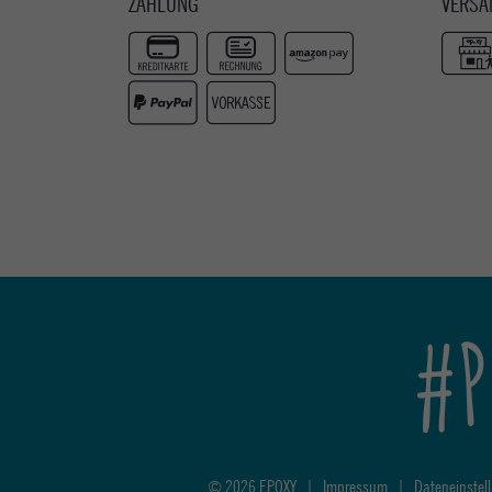
ZAHLUNG
VERSA
#P
© 2026 EPOXY
|
Impressum
|
Dateneinstel