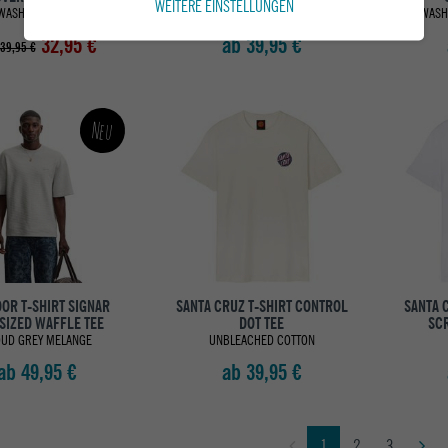
WEITERE EINSTELLUNGEN
WASHED CREAM
WASHED BLACK
WASHE
32,95 €
ab 39,95 €
39,95 €
Neu
OR T-SHIRT SIGNAR
SANTA CRUZ T-SHIRT CONTROL
SANTA 
SIZED WAFFLE TEE
DOT TEE
SC
UD GREY MELANGE
UNBLEACHED COTTON
ab 49,95 €
ab 39,95 €
1
2
3