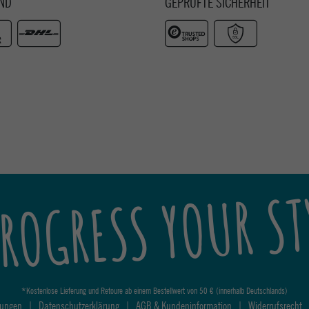
ND
GEPRÜFTE SICHERHEIT
ROGRESS YOUR ST
*Kostenlose Lieferung und Retoure ab einem Bestellwert von 50 € (innerhalb Deutschlands)
lungen
|
Datenschutzerklärung
|
AGB & Kundeninformation
|
Widerrufsrecht