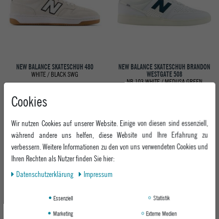
NEW BALANCE SKATESCHUH 480
NEW BALANCE SKATESCHUH BRANDON
WHITE / BLACK SWG
WESTGATE 508
NB 103 WHITE / MEDUSA GREEN
Cookies
ab 109,95 €
ab 89,95 €
Wir nutzen Cookies auf unserer Website. Einige von diesen sind essenziell,
während andere uns helfen, diese Website und Ihre Erfahrung zu
verbessern. Weitere Informationen zu den von uns verwendeten Cookies und
Ihren Rechten als Nutzer finden Sie hier:
Daten­schutz­erklärung
Impressum
Essenziell
Statistik
Marketing
Externe Medien