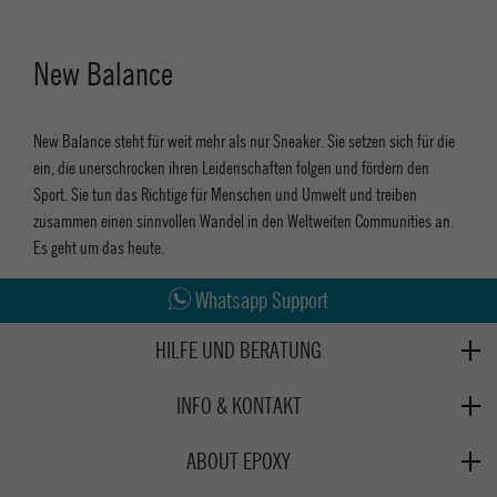
New Balance
New Balance steht für weit mehr als nur Sneaker. Sie setzen sich für die
ein, die unerschrocken ihren Leidenschaften folgen und fördern den
Sport. Sie tun das Richtige für Menschen und Umwelt und treiben
zusammen einen sinnvollen Wandel in den Weltweiten Communities an.
Es geht um das heute.
Abholung in den Epoxy Stores
Kauf auf Rechnung
Whatsapp Support
HILFE UND BERATUNG
Beratung
INFO & KONTAKT
Zahlung & Versand
+49 991 3831077
Retoure
ABOUT EPOXY
Montag - Freitag: 8:00 - 18:00
Gutscheine