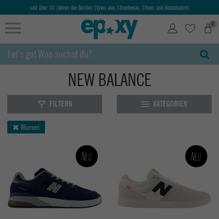
seit über 30 Jahren die Besten Styles aus Streetwear, Shoes und Boardsports
0
NEW BALANCE
FILTERN
KATEGORIEN
Women
Neu
Neu