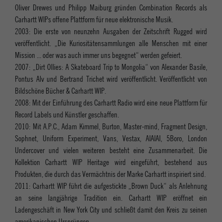
Oliver Drewes und Philipp Maiburg gründen Combination Records als
Carhartt WIPs offene Plattform für neue elektronische Musik.
2003: Die erste von neunzehn Ausgaben der Zeitschrift Rugged wird
veröffentlicht. „Die Kuriositätensammlungen alle Menschen mit einer
Mission ... oder was auch immer uns begegnet“ werden gefeiert.
2007: „Dirt Ollies: A Skateboard Trip to Mongolia“ von Alexander Basile,
Pontus Alv und Bertrand Trichet wird veröffentlicht. Veröffentlicht von
Bildschöne Bücher & Carhartt WIP.
2008: Mit der Einführung des Carhartt Radio wird eine neue Plattform für
Record Labels und Künstler geschaffen.
2010: Mit A.P.C., Adam Kimmel, Burton, Master-mind, Fragment Design,
Sophnet, Uniform Experiment, Vans, Vestax, AIAIAI, 5Boro, London
Undercover und vielen weiteren besteht eine Zusammenarbeit. Die
Kollektion Carhartt WIP Heritage wird eingeführt, bestehend aus
Produkten, die durch das Vermächtnis der Marke Carhartt inspiriert sind.
2011: Carhartt WIP führt die aufgestickte „Brown Duck“ als Anlehnung
an seine langjährige Tradition ein. Carhartt WIP eröffnet ein
Ladengeschäft in New York City und schließt damit den Kreis zu seinen
amerikanischen Ursprüngen.