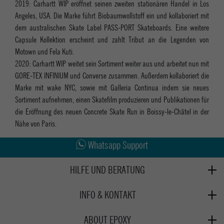
2019: Carhartt WIP eröffnet seinen zweiten stationären Handel in Los
Angeles, USA. Die Marke führt Biobaumwollstoff ein und kollaboriert mit
dem australischen Skate Label PASS-PORT Skateboards. Eine weitere
Capsule Kollektion erscheint und zahlt Tribut an die Legenden von
Motown und Fela Kuti.
2020: Carhartt WIP weitet sein Sortiment weiter aus und arbeitet nun mit
GORE-TEX INFINIUM und Converse zusammen. Außerdem kollaboriert die
Marke mit wake NYC, sowie mit Galleria Continua indem sie neues
Sortiment aufnehmen, einen Skatefilm produzieren und Publikationen für
die Eröffnung des neuen Concrete Skate Run in Boissy-le-Châtel in der
Nähe von Paris.
Abholung in den Epoxy Stores
Whatsapp Support
Kauf auf Rechnung
HILFE UND BERATUNG
Beratung
INFO & KONTAKT
Zahlung & Versand
+49 991 3831077
Retoure
ABOUT EPOXY