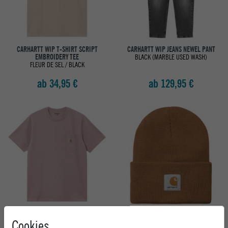
CARHARTT WIP T-SHIRT SCRIPT
CARHARTT WIP JEANS NEWEL PANT
EMBROIDERY TEE
BLACK (MARBLE USED WASH)
FLEUR DE SEL / BLACK
ab 34,95 €
ab 129,95 €
CARHARTT WIP T-SHIRT POCKET TEE
CARHARTT WIP MÜTZE ACRYLIC
Cookies
HORTENSIA
WATCH HAT