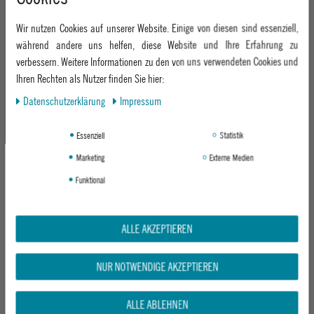
WIP H BROWN
ab 34,95 €
Wir nutzen Cookies auf unserer Website. Einige von diesen sind essenziell,
ab 24,95 €
während andere uns helfen, diese Website und Ihre Erfahrung zu
verbessern. Weitere Informationen zu den von uns verwendeten Cookies und
Ihren Rechten als Nutzer finden Sie hier:
Neu
Daten­schutz­erklärung
Impressum
Essenziell
Statistik
Marketing
Externe Medien
Funktional
CARHARTT WIP MÜTZE ACRYLIC
CARHARTT WIP MÜTZE SHORT WATCH
WATCH HAT
HAT
ALLE AKZEPTIEREN
RAVEN
COZY PURPLE
ab 24,95 €
ab 19,95 €
NUR NOTWENDIGE AKZEPTIEREN
1
2
3
ALLE ABLEHNEN