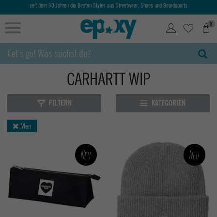
Ab 50€ kostenlose Lieferung & Retoure
0
CARHARTT WIP
FILTERN
KATEGORIEN
Men
Neu
Neu