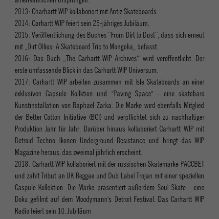
2013: Charhartt WIP kollaboriert mit Antiz Skateboards.
2014: Carhartt WIP feiert sein 25-jähriges Jubiläum.
2015: Veröffentlichung des Buches “From Dirt to Dust”, dass sich erneut
mit „Dirt Ollies: A Skateboard Trip to Mongolia„ befasst.
2016: Das Buch „The Carhartt WIP Archives“ wird veröffentlicht. Der
erste umfassende Blick in das Carhartt WIP Universum.
2017: Carhartt WIP arbeiten zusammen mit Isle Skateboards an einer
exklusiven Capsule Kollktion und "Paving Space" - eine skatebare
Kunstinstallation von Raphaël Zarka. Die Marke wird ebenfalls Mitglied
der Better Cotton Initiative (BCI) und verpflichtet sich zu nachhaltiger
Produktion Jahr für Jahr. Darüber hinaus kollaboriert Carhartt WIP mit
Detroid Techno Ikonen Underground Resistance und bringt das WIP
Magazine heraus, das zweimal jährlich erscheint.
2018: Carhartt WIP kollaboriert mit der russischen Skatemarke PACCBET
und zahlt Tribut an UK Reggae und Dub Label Trojan mit einer speziellen
Caspule Kollektion. Die Marke präsentiert außerdem Soul Skate - eine
Doku gefilmt auf dem Moodymann's Detroit Festival. Das Carhartt WIP
Radio feiert sein 10. Jubiläum