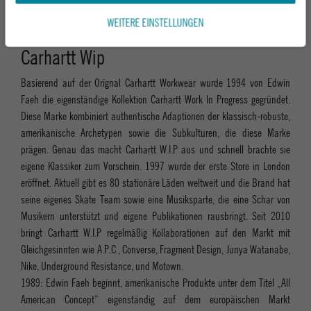
WEITERE EINSTELLUNGEN
Carhartt Wip
Basierend auf der Orignal Carhartt Workwear wurde 1994 von Edwin
Faeh die eigenständige Kollektion Carhartt Work In Progress gegründet.
Diese Marke kombiniert authentische Adaptionen der klassisch-robuste,
amerikanische Archetypen sowie die Subkulturen, die diese Marke
prägen. Genau das macht Carhartt W.I.P aus und schnell brachte sie
eigene Klassiker zum Vorschein. 1997 wurde der erste Store in London
eröffnet. Aktuell gibt es 80 stationäre Läden weltweit und die Brand hat
seine eigenes Skate Team sowie eine Musiksparte, die eine Schar von
Musikern unterstützt und eigene Publikationen rausbringt. Seit 2010
bringt Carhartt W.I.P regelmäßig Kollaborationen auf den Markt mit
Gleichgesinnten wie A.P.C., Converse, Fragment Design, Junya Watanabe,
Nike, Underground Resistance, und Motown.
1989: Edwin Faeh beginnt, amerikanische Produkte unter dem Titel „All
American Concept“ eigenständig auf dem europäischen Markt