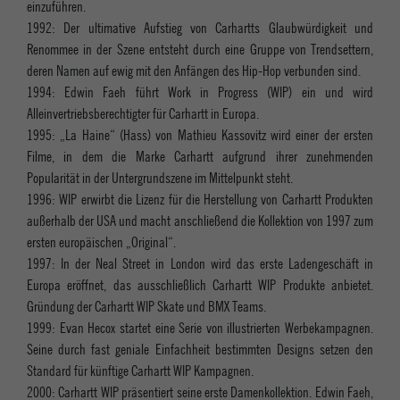
einzuführen.
1992: Der ultimative Aufstieg von Carhartts Glaubwürdigkeit und
Renommee in der Szene entsteht durch eine Gruppe von Trendsettern,
deren Namen auf ewig mit den Anfängen des Hip-Hop verbunden sind.
1994: Edwin Faeh führt Work in Progress (WIP) ein und wird
Alleinvertriebsberechtigter für Carhartt in Europa.
1995: „La Haine“ (Hass) von Mathieu Kassovitz wird einer der ersten
Filme, in dem die Marke Carhartt aufgrund ihrer zunehmenden
Popularität in der Untergrundszene im Mittelpunkt steht.
1996: WIP erwirbt die Lizenz für die Herstellung von Carhartt Produkten
außerhalb der USA und macht anschließend die Kollektion von 1997 zum
ersten europäischen „Original“.
1997: In der Neal Street in London wird das erste Ladengeschäft in
Europa eröffnet, das ausschließlich Carhartt WIP Produkte anbietet.
Gründung der Carhartt WIP Skate und BMX Teams.
1999: Evan Hecox startet eine Serie von illustrierten Werbekampagnen.
Seine durch fast geniale Einfachheit bestimmten Designs setzen den
Standard für künftige Carhartt WIP Kampagnen.
2000: Carhartt WIP präsentiert seine erste Damenkollektion. Edwin Faeh,