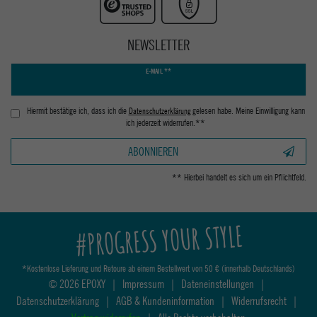
NEWSLETTER
Newsletter
E-MAIL **
Honig
Hiermit bestätige ich, dass ich die
Daten­schutz­erklärung
gelesen habe. Meine Einwilligung kann
ich jederzeit widerrufen.**
ABONNIEREN
** Hierbei handelt es sich um ein Pflichtfeld.
#PROGRESS YOUR STYLE
*Kostenlose Lieferung und Retoure ab einem Bestellwert von 50 € (innerhalb Deutschlands)
© 2026 EPOXY
|
Impressum
|
Dateneinstellungen
|
Datenschutzerklärung
|
AGB & Kundeninformation
|
Widerrufsrecht
|