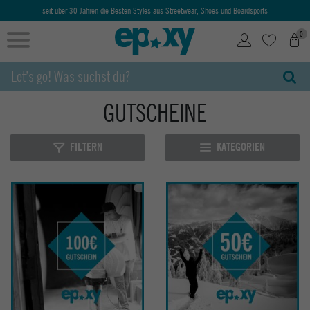
seit über 30 Jahren die Besten Styles aus Streetwear, Shoes und Boardsports
0
GUTSCHEINE
FILTERN
KATEGORIEN