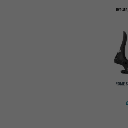
UVP 359
ROME 