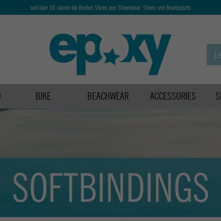
seit über 30 Jahren die Besten Styles aus Streetwear, Shoes und Boardsports
D
BIKE
BEACHWEAR
ACCESSORIES
S
SOFTBINDINGS