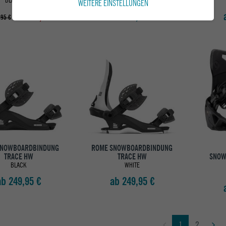
BLACK RED
DARK TEAL
WEITERE EINSTELLUNGEN
ab 289,95 €
ab 179,95 €
,95 €
SNOWBOARDBINDUNG
ROME SNOWBOARDBINDUNG
TRACE HW
TRACE HW
SNOW
BLACK
WHITE
ab 249,95 €
ab 249,95 €
1
2