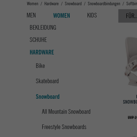
Women
Hardware
Snowboard
Snowboardbindungen
Softbi
MEN
KIDS
WOMEN
FÜR..
BEKLEIDUNG
SCHUHE
HARDWARE
Bike
Skateboard
Snowboard
SNOWBO
All Mountain Snowboard
UVP 1
Freestyle Snowboards