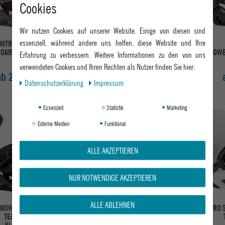
Cookies
Wir nutzen Cookies auf unserer Website. Einige von diesen sind
essenziell, während andere uns helfen, diese Website und Ihre
NITRO DAMEN
NITRO DAMEN
OARDBINDUNG FATE
SNOWBOARDBINDUNG FATE
SNOWB
Erfahrung zu verbessern. Weitere Informationen zu den von uns
PLUM
OFF WHITE
verwendeten Cookies und Ihren Rechten als Nutzer finden Sie hier:
ab 299,95 €
ab 299,95 €
Daten­schutz­erklärung
Impressum
Essenziell
Statistik
Marketing
Externe Medien
Funktional
ALLE AKZEPTIEREN
NUR NOTWENDIGE AKZEPTIEREN
ALLE ABLEHNEN
SNOWBOARDBINDUNG
NITRO SNOWBOARDBINDUNG
NITRO
TEAM PRO
TALENT UNISEX