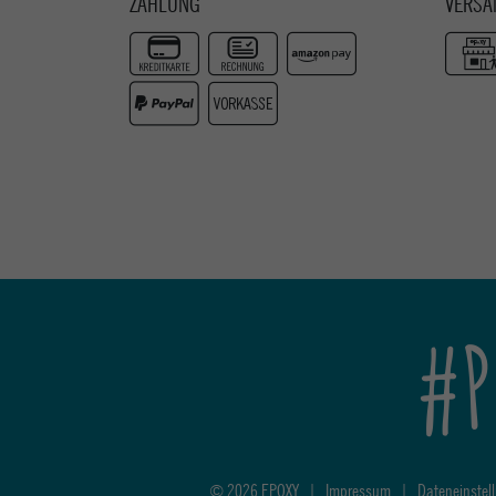
ZAHLUNG
VERSA
#P
© 2026 EPOXY
|
Impressum
|
Dateneinstel