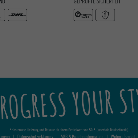
ND
GEPRÜFTE SICHERHEIT
ROGRESS YOUR ST
*Kostenlose Lieferung und Retoure ab einem Bestellwert von 50 € (innerhalb Deutschlands)
lungen
|
Datenschutzerklärung
|
AGB & Kundeninformation
|
Widerrufsrecht