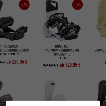
-21%
-18%
NITRO DAMEN
NIDECKER
ARDBINDUNG COSMIC
SNOWBOARDBINDUNG OG
SNOWBO
SUPERMATIC
FACTORY CRAFT S
HEATHER
ab 189,95 €
,95 €
ab 329,95 €
UVP 399,95 €