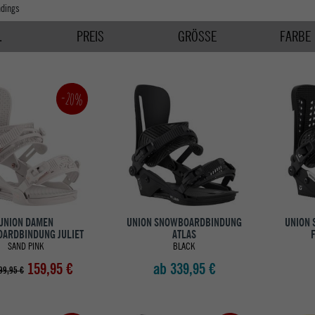
ndings
.
PREIS
GRÖSSE
FARBE
-20%
UNION DAMEN
UNION SNOWBOARDBINDUNG
UNION
ARDBINDUNG JULIET
ATLAS
SAND PINK
BLACK
159,95 €
ab 339,95 €
99,95 €