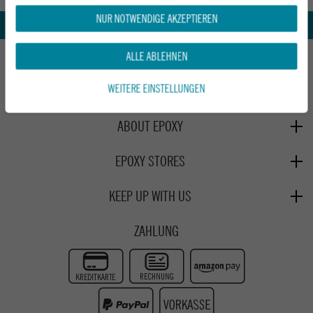
NUR NOTWENDIGE AKZEPTIEREN
Whatsapp Support
HILFE UND BERATUNG
ALLE ABLEHNEN
Beratung
WEITERE EINSTELLUNGEN
INFO & KONTAKT
Zahlung & Versand
+49 991 3831077
Retoure
ABOUT EPOXY
Montag - Freitag: 8:00 - 18:00
Gutscheine
Jobs
Samstag: 10:00 - 17:00
EPOXY STORES
Click & Collect
We Care - Wiederverwendete Verpackungen
Deggendorf
Verleih
KEEP UP WITH US
Whatsapp
Passau
Epoxy Guides
Facebook
Kontaktformular
ZAHLUNG
Zur Echtheit der Bewertungen
Twitter
Instagram
Youtube