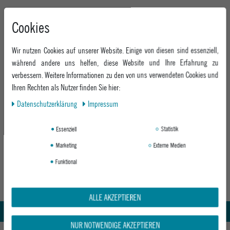
Cookies
Wir nutzen Cookies auf unserer Website. Einige von diesen sind essenziell,
während andere uns helfen, diese Website und Ihre Erfahrung zu
verbessern. Weitere Informationen zu den von uns verwendeten Cookies und
Ihren Rechten als Nutzer finden Sie hier:
Daten­schutz­erklärung
Impressum
AEVOR STRANDTASCHE BIKE SHOPPER
OFF-WHITE
Essenziell
Statistik
Marketing
Externe Medien
ab 59,95 €
Funktional
Abholung in den Epoxy Stores
Kauf auf Rechnung
ALLE AKZEPTIEREN
Whatsapp Support
NUR NOTWENDIGE AKZEPTIEREN