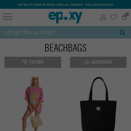
seit über 30 Jahren die Besten Styles aus Streetwear, Shoes und Boardsports
0
BEACHBAGS
FILTERN
KATEGORIEN