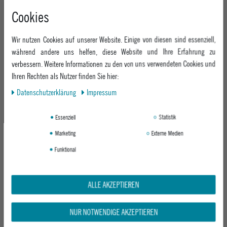
Cookies
Wir nutzen Cookies auf unserer Website. Einige von diesen sind essenziell,
während andere uns helfen, diese Website und Ihre Erfahrung zu
verbessern. Weitere Informationen zu den von uns verwendeten Cookies und
Ihren Rechten als Nutzer finden Sie hier:
BTFL LONGBOARD ACHSE G-TRUCK
SURFSKATE
Daten­schutz­erklärung
Impressum
SILVER
89,95 €
Essenziell
Statistik
Marketing
Externe Medien
Funktional
BTFL kommt 2015 auf den Markt und von Anfang an war klar: BTFL
Boards sind technisch perfekt auf Mädchen abgestimmt und optisch
ALLE AKZEPTIEREN
einfach mehr als nur irgendein Longboard. BTFL Boards sehen
modisch, lässig, fröhlich und sehr besonders aus. Die BTFL
NUR NOTWENDIGE AKZEPTIEREN
Designerinnen kommen aus der Fashion-Industrie und haben neue,