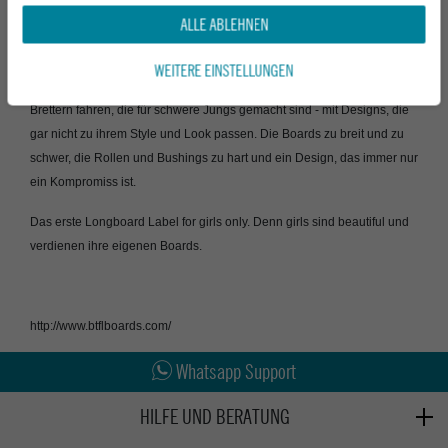
coole Prints und Farben für die einzelnen Modelle entwickelt.
ALLE ABLEHNEN
WEITERE EINSTELLUNGEN
Bei Longboards mussten die Mädels unter uns aber bis jetzt immer auf
Brettern fahren, die für schwere Jungs gemacht sind - mit Designs, die
gar nicht zu ihrem Style und Look passen. Die Boards zu breit und zu
schwer, die Rollen und Bushings zu hart und ein Design, das immer nur
ein Kompromiss ist.
Das erste Longboard Label for girls only. Denn girls sind beautiful und
verdienen ihre eigenen Boards.
Abholung in den Epoxy Stores
Kauf auf Rechnung
http://www.btflboards.com/
Whatsapp Support
HILFE UND BERATUNG