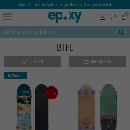
seit über 30 Jahren die Besten Styles aus Streetwear, Shoes und Boardsports
0
BTFL
FILTERN
KATEGORIEN
Women
-29%