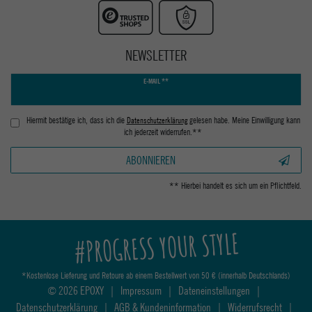
NEWSLETTER
Newsletter
E-MAIL **
Honig
Hiermit bestätige ich, dass ich die
Daten­schutz­erklärung
gelesen habe. Meine Einwilligung kann
ich jederzeit widerrufen.**
ABONNIEREN
** Hierbei handelt es sich um ein Pflichtfeld.
#PROGRESS YOUR STYLE
*Kostenlose Lieferung und Retoure ab einem Bestellwert von 50 € (innerhalb Deutschlands)
© 2026 EPOXY
|
Impressum
|
Dateneinstellungen
|
Datenschutzerklärung
|
AGB & Kundeninformation
|
Widerrufsrecht
|