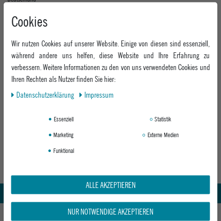
Cookies
Wir nutzen Cookies auf unserer Website. Einige von diesen sind essenziell,
zuständige Aufsichtsbehörde für audiovisuelle Mediendienste:
während andere uns helfen, diese Website und Ihre Erfahrung zu
verbessern. Weitere Informationen zu den von uns verwendeten Cookies und
Bayerische Landeszentrale für neue Medien (BLM)
Ihren Rechten als Nutzer finden Sie hier:
Heinrich-Lübke-Str. 27
Daten­schutz­erklärung
Impressum
81737 München
Internet:
https://www.blm.de/
Essenziell
Statistik
Wir sind nicht bereit und nicht verpflichtet, an Streitbeilegungsverfahren vor
Marketing
Externe Medien
Verbraucherschlichtungsstellen teilzunehmen.
Funktional
Abholung in den Epoxy Stores
Kauf auf Rechnung
ALLE AKZEPTIEREN
Whatsapp Support
NUR NOTWENDIGE AKZEPTIEREN
HILFE UND BERATUNG