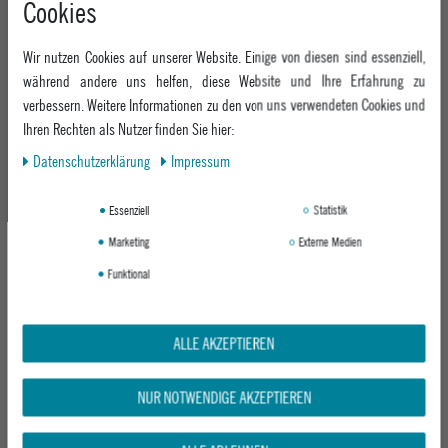
Cookies
+49 991 3831077
Retoure
ABOUT EPOXY
Montag - Freitag: 8:00 - 18:00
Gutscheine
Wir nutzen Cookies auf unserer Website. Einige von diesen sind essenziell,
Jobs
Samstag: 10:00 - 17:00
EPOXY STORES
Click & Collect
während andere uns helfen, diese Website und Ihre Erfahrung zu
We Care - Wiederverwendete Verpackungen
verbessern. Weitere Informationen zu den von uns verwendeten Cookies und
Deggendorf
Verleih
KEEP UP WITH US
Ihren Rechten als Nutzer finden Sie hier:
Whatsapp
Passau
Epoxy Guides
Daten­schutz­erklärung
Impressum
Facebook
Kontaktformular
ZAHLUNG
Zur Echtheit der Bewertungen
Twitter
Essenziell
Statistik
Instagram
Marketing
Externe Medien
Youtube
Funktional
VERSAND
ALLE AKZEPTIEREN
NUR NOTWENDIGE AKZEPTIEREN
GEPRÜFTE SICHERHEIT