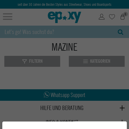
seit über 30 Jahren die Besten Styles aus Streetwear, Shoes und Boardsports
0
MAZINE
FILTERN
KATEGORIEN
Abholung in den Epoxy Stores
Kauf auf Rechnung
Whatsapp Support
HILFE UND BERATUNG
Beratung
INFO & KONTAKT
Zahlung & Versand