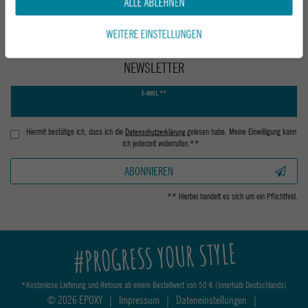
ALLE ABLEHNEN
WEITERE EINSTELLUNGEN
NEWSLETTER
Newsletter
E-MAIL **
Honig
Hiermit bestätige ich, dass ich die
Daten­schutz­erklärung
gelesen habe. Meine Einwilligung kann
ich jederzeit widerrufen.**
ABONNIEREN
** Hierbei handelt es sich um ein Pflichtfeld.
#PROGRESS YOUR STYLE
*Kostenlose Lieferung und Retoure ab einem Bestellwert von 50 € (innerhalb Deutschlands)
© 2026 EPOXY
|
Impressum
|
Dateneinstellungen
|