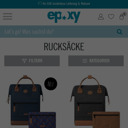
Ab 50€ kostenlose Lieferung & Retoure
0
RUCKSÄCKE
FILTERN
KATEGORIEN
Neu