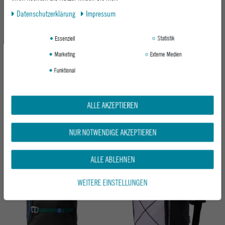
Neu
Neu
Daten­schutz­erklärung
Impressum
Essenziell
Statistik
Marketing
Externe Medien
Funktional
VANS RUCKSACK OLD SKOOL FLYING V
RIP CURL DAMEN RUCKSACK DOME
ALLE AKZEPTIEREN
BACKPACK
18L CORD
BLACK / ASPHALT
BLACK
ab 37,95 €
39,95 €
NUR NOTWENDIGE AKZEPTIEREN
ALLE ABLEHNEN
Neu
WEITERE EINSTELLUNGEN