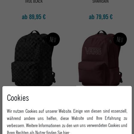
TRUE BLACK
SHARKSKIN
ab 89,95 €
ab 79,95 €
Neu
Neu
VANS RUCKSACK OLD SKOOL FLYING V
VANS RUCKSACK OLD SKOOL FLYING V
Cookies
BACKPACK
BACKPACK
BLACK
PORT ROYALE
Wir nutzen Cookies auf unserer Website. Einige von diesen sind essenziell,
ab 37,95 €
ab 37,95 €
während andere uns helfen, diese Website und Ihre Erfahrung zu
verbessern. Weitere Informationen zu den von uns verwendeten Cookies und
Ihren Rechten als Nutzer finden Sie hier: