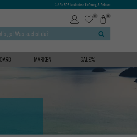
Ab 50€ kostenlose Lieferung & Retoure
0
0
OARD
MARKEN
SALE%