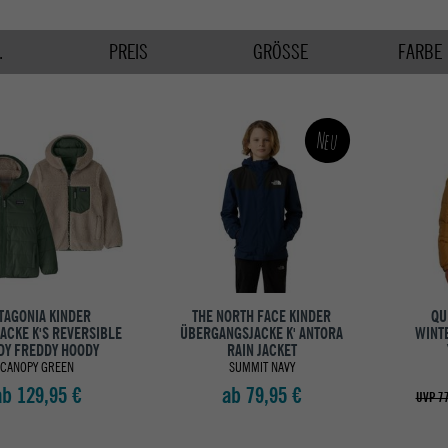
.
PREIS
GRÖSSE
FARBE
Neu
TAGONIA KINDER
THE NORTH FACE KINDER
QU
ACKE K'S REVERSIBLE
ÜBERGANGSJACKE K' ANTORA
WINT
DY FREDDY HOODY
RAIN JACKET
CANOPY GREEN
SUMMIT NAVY
ab 129,95 €
ab 79,95 €
UVP 77