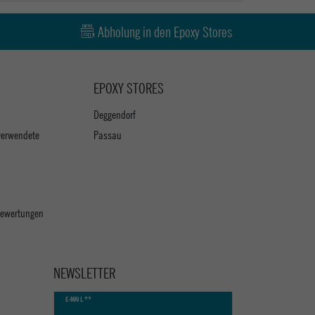
Abholung in den Epoxy Stores
EPOXY STORES
Deggendorf
verwendete
Passau
 Bewertungen
NEWSLETTER
Newsletter
E-MAIL **