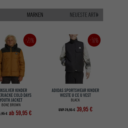
MARKEN
-23%
-50%
IKSILVER KINDER
ADIDAS SPORTSWEAR KINDER
ERJACKE COLD DAYS
WESTE U CE U VEST
YOUTH JACKET
BLACK
BONE BROWN
39,95 €
UVP 79,95 €
ab 59,95 €
,95 €