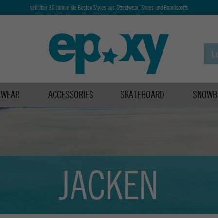
seit über 30 Jahren die Besten Styles aus Streetwear, Shoes und Boardsports
HWEAR
ACCESSORIES
SKATEBOARD
SNOWB
JACKEN