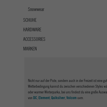
Snowwear
SCHUHE
HARDWARE
ACCESSORIES
MARKEN
Nicht nur auf der Piste, sondern auch in der Freizeit ist eine gu
Wetterbedingung kannst du zwischen verschiedenen Styles wäh
oder warmer Winterparka, bei uns findest du eine große Ausw
von
,
,
,
uvm.
DC
Element
Quiksilver
Volcom