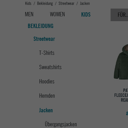
Kids
Bekleidung
Streetwear
Jacken
MEN
WOMEN
KIDS
FÜR..
BEKLEIDUNG
Streetwear
T-Shirts
Sweatshirts
Hoodies
PA
Hemden
FLEECEJ
REA
Jacken
Übergangsjacken