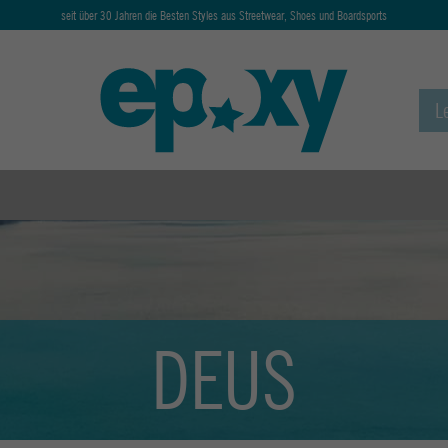
seit über 30 Jahren die Besten Styles aus Streetwear, Shoes und Boardsports
DEUS