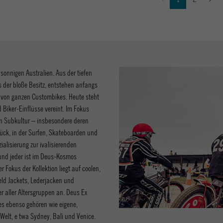
sonnigen Australien. Aus der tiefen
s der bloße Besitz, entstehen anfangs
t von ganzen Custombikes. Heute steht
nd Biker-Einflüsse vereint. Im Fokus
en Subkultur – insbesondere deren
rück, in der Surfen, Skateboarden und
lisierung zur ivalisierenden
nd jeder ist im Deus-Kosmos
Fokus der Kollektion liegt auf coolen,
eld Jackets, Lederjacken und
er aller Altersgruppen an. Deus Ex
es ebenso gehören wie eigene,
Welt, e twa Sydney, Bali und Venice.