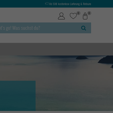
Ab 50€ kostenlose Lieferung & Retoure
0
0