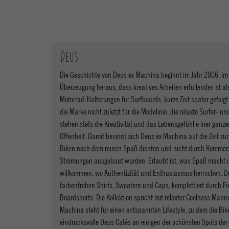
Deus
Die Geschichte von Deus ex Machina beginnt im Jahr 2006, im 
Überzeugung heraus, dass kreatives Arbeiten erfüllender ist al
Motorrad-Halterungen für Surfboards, kurze Zeit später gefolg
die Marke nicht zuletzt für die Modelinie, die relaxte Surfer- u
stehen stets die Kreativität und das Lebensgefühl e iner ganz
Offenheit. Damit besinnt sich Deus ex Machina auf die Zeit zu
Biken noch dem reinen Spaß dienten und nicht durch Kommerzia
Strömungen ausgebaut wurden. Erlaubt ist, was Spaß macht u
willkommen, wo Authentizität und Enthusiasmus herrschen. Der 
farbenfrohen Shirts, Sweatern und Caps, komplettiert durch Fi
Boardshorts. Die Kollektion spricht mit relaxter Coolness Männ
Machina steht für einen entspannten Lifestyle, zu dem die Bik
eindrucksvolle Deus Cafés an einigen der schönsten Spots der 