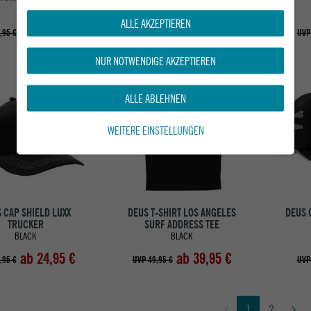
ALLE AKZEPTIEREN
ab 39,95 €
ab 44,95 €
,95 €
UVP 59,95 €
UVP
NUR NOTWENDIGE AKZEPTIEREN
-50%
-20%
ALLE ABLEHNEN
WEITERE EINSTELLUNGEN
 CAP SHIELD LUXX
DEUS T-SHIRT LOS ANGELES
DEUS 
TRUCKER
SURF ADDRESS TEE
BLACK
BLACK
ab 24,95 €
ab 39,95 €
,95 €
UVP 49,95 €
UVP
1
2