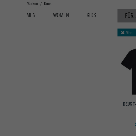
Marken
Deus
MEN
WOMEN
KIDS
FÜR..
Men
DEUS T