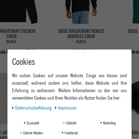
SWEATSHIRT CUCKOO
DEUS SWEATSHIRT VENICE
DEUS 
CREW
ADDRESS CREW
BLACK
BLACK
ab 94,95 €
109,95 €
,95 €
UVP 49
Cookies
Wir nutzen Cookies auf unserer Website. Einige von diesen sind
-20%
-25%
essenziell, während andere uns helfen, diese Website und Ihre
Erfahrung zu verbessern. Weitere Informationen zu den von uns
verwendeten Cookies und Ihren Rechten als Nutzer finden Sie hier:
Daten­schutz­erklärung
Impressum
Essenziell
Statistik
Marketing
T-SHIRT RECOIL TEE
DEUS T-SHIRT MELODIES TEE
DEUS
Externe Medien
Funktional
VINTAGE WHITE
BLACK