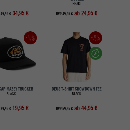
KHAKI
34,95 €
ab 24,95 €
 49,95 €
UVP 49,95 €
-50%
-25%
CAP MAZEY TRUCKER
DEUS T-SHIRT SHOWDOWN TEE
BLACK
BLACK
19,95 €
ab 44,95 €
 39,95 €
UVP 59,95 €