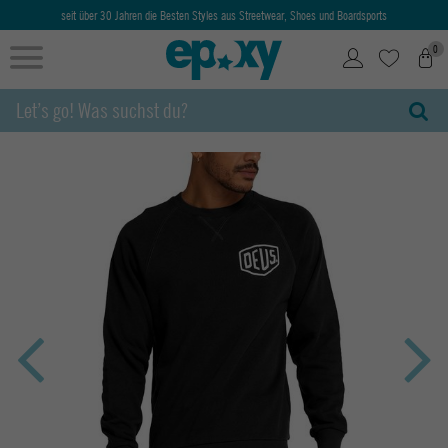
seit über 30 Jahren die Besten Styles aus Streetwear, Shoes und Boardsports
0