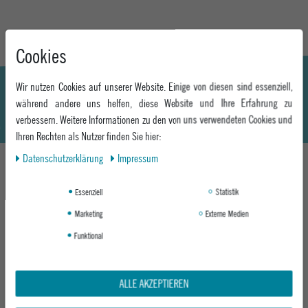
Cookies
Wir nutzen Cookies auf unserer Website. Einige von diesen sind essenziell,
während andere uns helfen, diese Website und Ihre Erfahrung zu
verbessern. Weitere Informationen zu den von uns verwendeten Cookies und
Ihren Rechten als Nutzer finden Sie hier:
Daten­schutz­erklärung
Impressum
DAS KÖNNTE DIR AUCH GEFALLEN
Essenziell
Statistik
Marketing
Externe Medien
Funktional
-33%
-29%
ALLE AKZEPTIEREN