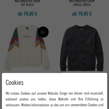
WATERKEEPER CREW
WATERKEEPER CREW
OFF BLACK
JUNGLE GREEN
ab 79,95 €
ab 79,95 €
Neu
KAOTIKO HERREN SWEATSHIRT CREW
PASSENGER HERREN SWEATSHIRT
Cookies
SEATTLE
ESCAPISM SWEATSHIRT
IVORY/HEURA/TILE/STEEL
BLACK
79,95 €
ab 64,95 €
Wir nutzen Cookies auf unserer Website. Einige von diesen sind essenziell,
während andere uns helfen, diese Website und Ihre Erfahrung zu
verbessern. Weitere Informationen zu den von uns verwendeten Cookies und