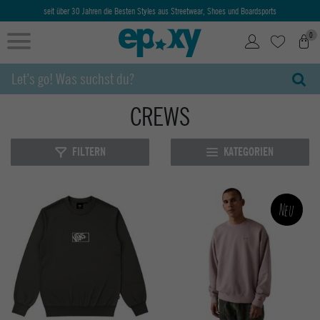
Ab 50€ kostenlose Lieferung & Retoure
0
CREWS
FILTERN
KATEGORIEN
Neu