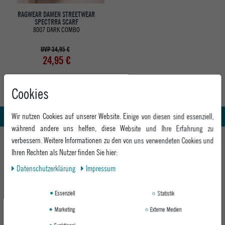
RAGWEAR DAMEN STREETWEAR
SPECTRRA SCARF
8007 DARK COMBO
UVP 34,95 €
24,95 €
Cookies
Abholung in den Epoxy Stores
Kauf auf Rechnung
Whatsapp Support
Wir nutzen Cookies auf unserer Website. Einige von diesen sind essenziell,
während andere uns helfen, diese Website und Ihre Erfahrung zu
HILFE UND BERATUNG
verbessern. Weitere Informationen zu den von uns verwendeten Cookies und
Ihren Rechten als Nutzer finden Sie hier:
Beratung
INFO & KONTAKT
Daten­schutz­erklärung
Impressum
Zahlung & Versand
+49 991 3831077
Retoure
ABOUT EPOXY
Essenziell
Statistik
Montag - Freitag: 8:00 - 18:00
Gutscheine
Jobs
Samstag: 10:00 - 17:00
Marketing
Externe Medien
EPOXY STORES
Click & Collect
We Care - Wiederverwendete Verpackungen