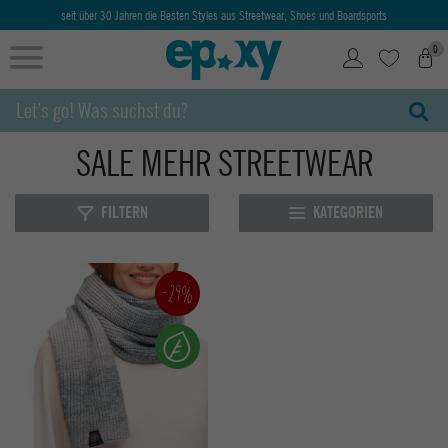
seit über 30 Jahren die Besten Styles aus Streetwear, Shoes und Boardsports
0
SALE MEHR STREETWEAR
FILTERN
KATEGORIEN
-29%