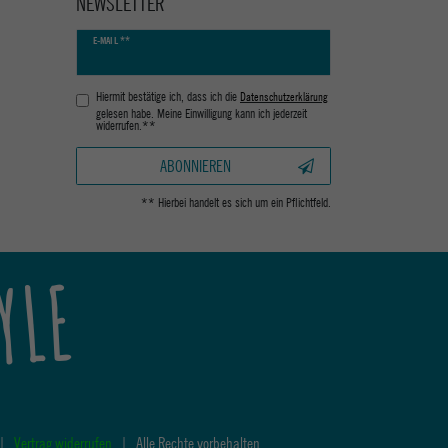
NEWSLETTER
Newsletter
E-MAIL **
Honig
Hiermit bestätige ich, dass ich die
Daten­schutz­erklärung
gelesen habe. Meine Einwilligung kann ich jederzeit
widerrufen.**
ABONNIEREN
** Hierbei handelt es sich um ein Pflichtfeld.
YLE
|
Vertrag widerrufen
|
Alle Rechte vorbehalten