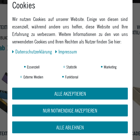
Cookies
Wir nutzen Cookies auf unserer Website. Einige von diesen sind
essenziell, während andere uns helfen, diese Website und Ihre
TEXTILGÜRTEL ICON E
VOLCOM HERREN
V
BELT
TEXTILGÜRTEL MODSTONE
TEXTI
Erfahrung zu verbessern. Weitere Informationen zu den von uns
WEB BELT
BLACK / BLACK
verwendeten Cookies und Ihren Rechten als Nutzer finden Sie hier:
BLACK
ab 19,95 €
24,95 €
Daten­schutz­erklärung
Impressum
Essenziell
Statistik
Marketing
Externe Medien
Funktional
ALLE AKZEPTIEREN
NUR NOTWENDIGE AKZEPTIEREN
ALLE ABLEHNEN
TEXTILGÜRTEL SIERRA
ARCADE TEXTILGÜRTEL ATLAS
ARCADE
SLIM
SLIM