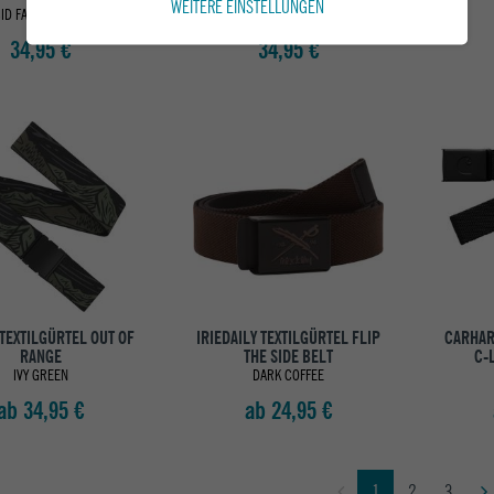
WEITERE EINSTELLUNGEN
ID FADE / PURPLE
HEATHER BLACK
34,95 €
34,95 €
TEXTILGÜRTEL OUT OF
IRIEDAILY TEXTILGÜRTEL FLIP
CARHAR
RANGE
THE SIDE BELT
C-
IVY GREEN
DARK COFFEE
ab 34,95 €
ab 24,95 €
1
2
3