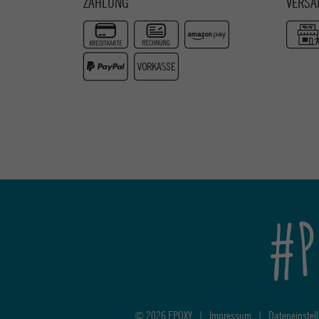
ZAHLUNG
VERSA
#P
© 2026 EPOXY
|
Impressum
|
Dateneinstel