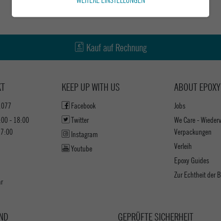
Kauf auf Rechnung
KT
KEEP UP WITH US
ABOUT EPOXY
1077
Facebook
Jobs
:00 - 18:00
Twitter
We Care - Wieder
17:00
Verpackungen
Instagram
Verleih
Youtube
Epoxy Guides
Zur Echtheit der
ar
ND
GEPRÜFTE SICHERHEIT