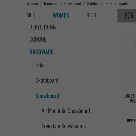
Women
Hardware
Snowboard
Splitboards
Splitboards
MEN
KIDS
WOMEN
FÜR..
BEKLEIDUNG
SCHUHE
HARDWARE
Bike
Skateboard
Snowboard
JONES
WO
All Mountain Snowboard
UVP 8
Freestyle Snowboards