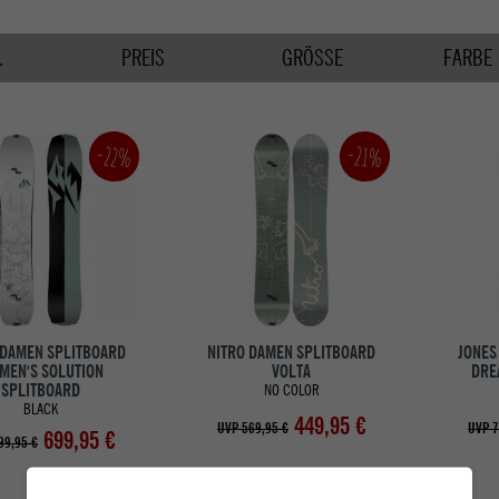
.
PREIS
GRÖSSE
FARBE
-22%
-21%
 DAMEN SPLITBOARD
NITRO DAMEN SPLITBOARD
JONES
MEN'S SOLUTION
VOLTA
DRE
SPLITBOARD
NO COLOR
BLACK
449,95 €
UVP 569,95 €
UVP 7
699,95 €
99,95 €