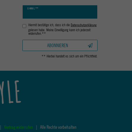
Newsletter
E-MAIL **
Honig
Hiermit bestätige ich, dass ich die
Daten­schutz­erklärung
gelesen habe. Meine Einwilligung kann ich jederzeit
widerrufen.**
ABONNIEREN
** Hierbei handelt es sich um ein Pflichtfeld.
YLE
|
Vertrag widerrufen
|
Alle Rechte vorbehalten