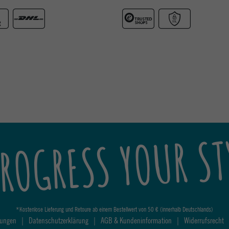
ROGRESS YOUR ST
*Kostenlose Lieferung und Retoure ab einem Bestellwert von 50 € (innerhalb Deutschlands)
lungen
|
Datenschutzerklärung
|
AGB & Kundeninformation
|
Widerrufsrecht