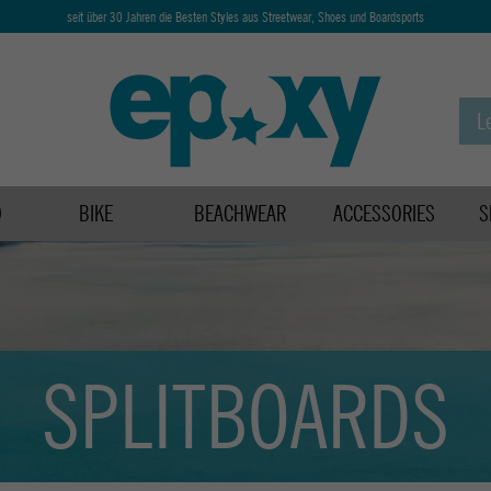
seit über 30 Jahren die Besten Styles aus Streetwear, Shoes und Boardsports
D
BIKE
BEACHWEAR
ACCESSORIES
S
SPLITBOARDS