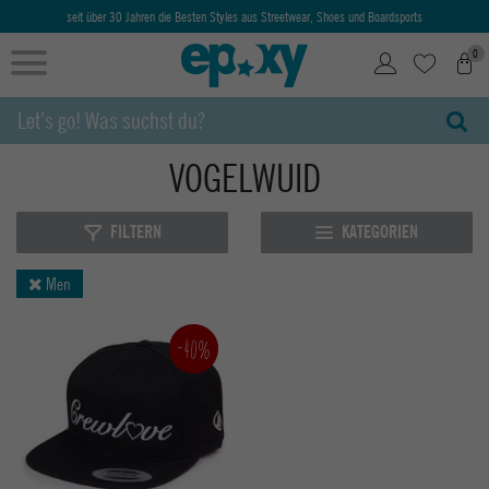
seit über 30 Jahren die Besten Styles aus Streetwear, Shoes und Boardsports
0
VOGELWUID
FILTERN
KATEGORIEN
Men
-40%