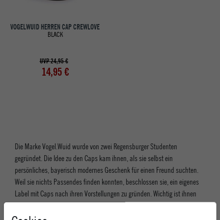
VOGELWUID HERREN CAP CREWLOVE
BLACK
UVP 24,95 €
14,95 €
Die Marke Vogel.Wuid wurde von zwei Regensburger Studenten
gegründet. Die Idee zu den Caps kam ihnen, als sie selbst ein
persönliches, bayerisch modernes Geschenk für einen Freund suchten.
Weil sie nichts Passendes finden konnten, beschlossen sie, ein eigenes
Label mit Caps nach ihren Vorstellungen zu gründen. Wichtig ist ihnen
dabei vor allem, dass ihre Mode bezahlbar ist und die Wurzeln zu ihrer
Heimat zeigt. Sie setzen dabei auf einen Familienbetrieb, der ihre Caps in