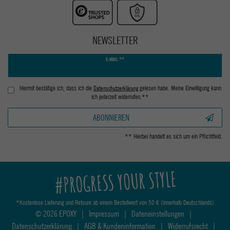
NEWSLETTER
Newsletter
E-MAIL **
Honig
Hiermit bestätige ich, dass ich die
Daten­schutz­erklärung
gelesen habe. Meine Einwilligung kann
ich jederzeit widerrufen.**
ABONNIEREN
** Hierbei handelt es sich um ein Pflichtfeld.
#PROGRESS YOUR STYLE
*Kostenlose Lieferung und Retoure ab einem Bestellwert von 50 € (innerhalb Deutschlands)
© 2026 EPOXY
|
Impressum
|
Dateneinstellungen
|
Datenschutzerklärung
|
AGB & Kundeninformation
|
Widerrufsrecht
|