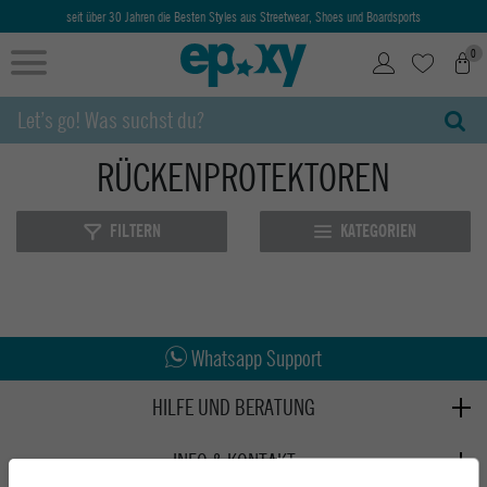
seit über 30 Jahren die Besten Styles aus Streetwear, Shoes und Boardsports
0
RÜCKENPROTEKTOREN
FILTERN
KATEGORIEN
Abholung in den Epoxy Stores
Kauf auf Rechnung
Whatsapp Support
HILFE UND BERATUNG
Beratung
INFO & KONTAKT
Zahlung & Versand