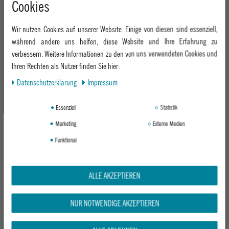
Cookies
+49 991 3831077
Retoure
ABOUT EPOXY
Montag - Freitag: 8:00 - 18:00
Gutscheine
Wir nutzen Cookies auf unserer Website. Einige von diesen sind essenziell,
Jobs
Samstag: 10:00 - 17:00
EPOXY STORES
Click & Collect
während andere uns helfen, diese Website und Ihre Erfahrung zu
We Care - Wiederverwendete Verpackungen
verbessern. Weitere Informationen zu den von uns verwendeten Cookies und
Deggendorf
Verleih
KEEP UP WITH US
Ihren Rechten als Nutzer finden Sie hier:
Whatsapp
Passau
Epoxy Guides
Daten­schutz­erklärung
Impressum
Facebook
Kontaktformular
ZAHLUNG
Zur Echtheit der Bewertungen
Twitter
Essenziell
Statistik
Instagram
Marketing
Externe Medien
Youtube
Funktional
VERSAND
ALLE AKZEPTIEREN
NUR NOTWENDIGE AKZEPTIEREN
GEPRÜFTE SICHERHEIT