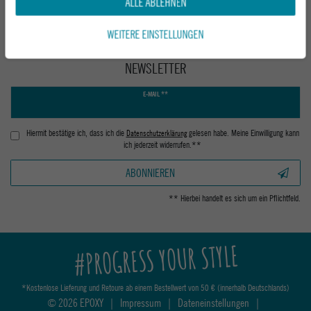
ALLE ABLEHNEN
WEITERE EINSTELLUNGEN
NEWSLETTER
Newsletter
E-MAIL **
Honig
Hiermit bestätige ich, dass ich die
Daten­schutz­erklärung
gelesen habe. Meine Einwilligung kann
ich jederzeit widerrufen.**
ABONNIEREN
** Hierbei handelt es sich um ein Pflichtfeld.
#PROGRESS YOUR STYLE
*Kostenlose Lieferung und Retoure ab einem Bestellwert von 50 € (innerhalb Deutschlands)
© 2026 EPOXY
|
Impressum
|
Dateneinstellungen
|