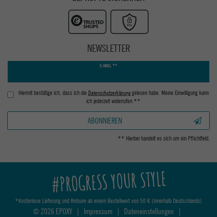
NEWSLETTER
Newsletter
E-MAIL **
Honig
Hiermit bestätige ich, dass ich die
Daten­schutz­erklärung
gelesen habe. Meine Einwilligung kann
ich jederzeit widerrufen.**
ABONNIEREN
** Hierbei handelt es sich um ein Pflichtfeld.
#PROGRESS YOUR STYLE
*Kostenlose Lieferung und Retoure ab einem Bestellwert von 50 € (innerhalb Deutschlands)
© 2026 EPOXY
|
Impressum
|
Dateneinstellungen
|