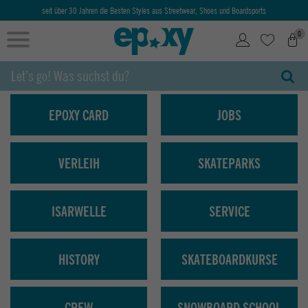
seit über 30 Jahren die Besten Styles aus Streetwear, Shoes und Boardsports
0
EPOXY CARD
JOBS
VERLEIH
SKATEPARKS
ISARWELLE
SERVICE
HISTORY
SKATEBOARDKURSE
CREW
SNOWBOARD SCHOOL