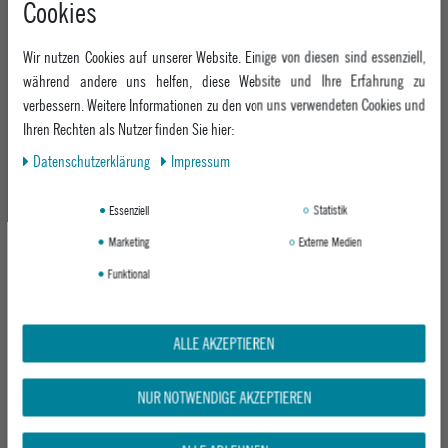
Cookies
+49 991 3831077
Retoure
ABOUT EPOXY
Montag - Freitag: 8:00 - 18:00
Gutscheine
Wir nutzen Cookies auf unserer Website. Einige von diesen sind essenziell,
Jobs
Samstag: 10:00 - 17:00
EPOXY STORES
Click & Collect
während andere uns helfen, diese Website und Ihre Erfahrung zu
We Care - Wiederverwendete Verpackungen
verbessern. Weitere Informationen zu den von uns verwendeten Cookies und
Deggendorf
Verleih
KEEP UP WITH US
Ihren Rechten als Nutzer finden Sie hier:
Whatsapp
Passau
Epoxy Guides
Daten­schutz­erklärung
Impressum
Facebook
Kontaktformular
ZAHLUNG
Zur Echtheit der Bewertungen
Twitter
Essenziell
Statistik
Instagram
Marketing
Externe Medien
Youtube
Funktional
VERSAND
ALLE AKZEPTIEREN
NUR NOTWENDIGE AKZEPTIEREN
GEPRÜFTE SICHERHEIT