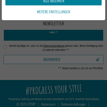
ALLE ABLEHNEN
WEITERE EINSTELLUNGEN
NEWSLETTER
Newsletter
E-MAIL **
Honig
Hiermit bestätige ich, dass ich die
Daten­schutz­erklärung
gelesen habe. Meine Einwilligung kann
ich jederzeit widerrufen.**
ABONNIEREN
** Hierbei handelt es sich um ein Pflichtfeld.
#PROGRESS YOUR STYLE
*Kostenlose Lieferung und Retoure ab einem Bestellwert von 50 € (innerhalb Deutschlands)
© 2026 EPOXY
|
Impressum
|
Dateneinstellungen
|