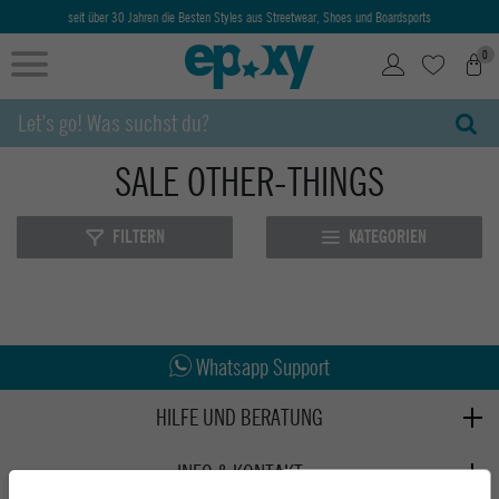
seit über 30 Jahren die Besten Styles aus Streetwear, Shoes und Boardsports
0
SALE OTHER-THINGS
FILTERN
KATEGORIEN
Abholung in den Epoxy Stores
Kauf auf Rechnung
Whatsapp Support
HILFE UND BERATUNG
Beratung
INFO & KONTAKT
Zahlung & Versand