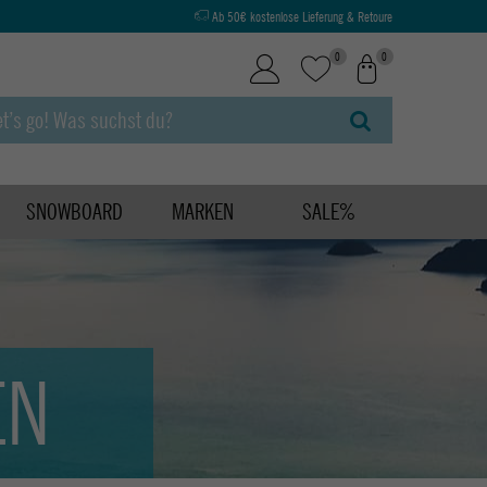
Ab 50€ kostenlose Lieferung & Retoure
0
0
SNOWBOARD
MARKEN
SALE%
EN