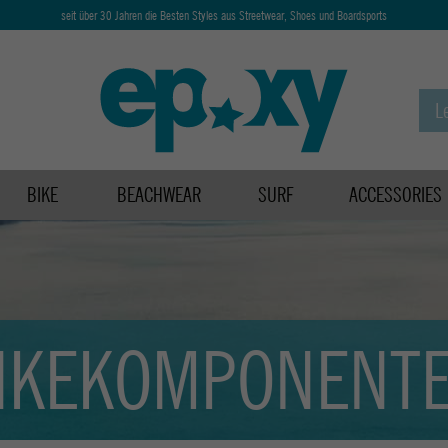
seit über 30 Jahren die Besten Styles aus Streetwear, Shoes und Boardsports
BIKE
BEACHWEAR
SURF
ACCESSORIES
IKEKOMPONENT