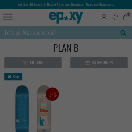
seit über 30 Jahren die Besten Styles aus Streetwear, Shoes und Boardsports
0
PLAN B
FILTERN
KATEGORIEN
Men
-27%