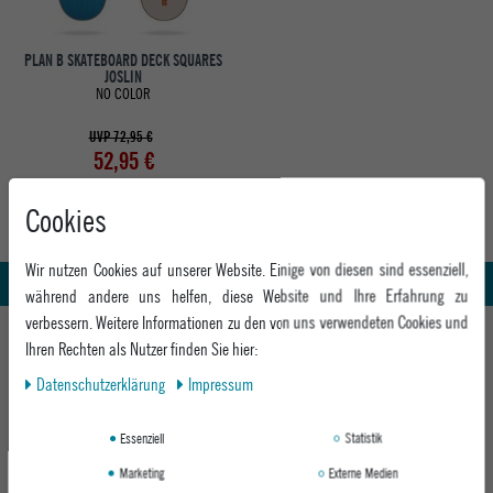
PLAN B SKATEBOARD DECK SQUARES
JOSLIN
NO COLOR
UVP 72,95 €
52,95 €
Cookies
Abholung in den Epoxy Stores
Kauf auf Rechnung
Wir nutzen Cookies auf unserer Website. Einige von diesen sind essenziell,
Whatsapp Support
während andere uns helfen, diese Website und Ihre Erfahrung zu
verbessern. Weitere Informationen zu den von uns verwendeten Cookies und
HILFE UND BERATUNG
Ihren Rechten als Nutzer finden Sie hier:
Beratung
Daten­schutz­erklärung
Impressum
INFO & KONTAKT
Zahlung & Versand
+49 991 3831077
Retoure
ABOUT EPOXY
Essenziell
Statistik
Montag - Freitag: 8:00 - 18:00
Gutscheine
Marketing
Externe Medien
Jobs
Samstag: 10:00 - 17:00