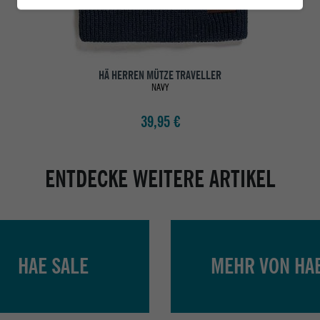
HÄ HERREN MÜTZE TRAVELLER
NAVY
39,95 €
ENTDECKE WEITERE ARTIKEL
HAE SALE
MEHR VON HA