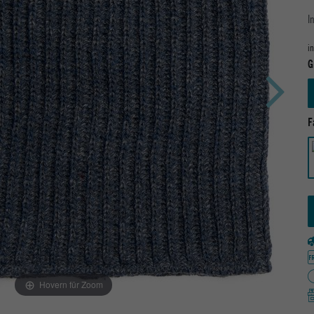
I
i
G
F
Hovern für Zoom