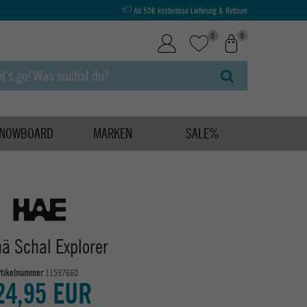
Ab 50€ kostenlose Lieferung & Retoure
0
0
NOWBOARD
MARKEN
SALE%
hä Schal Explorer
rtikelnummer
11597660
24,95 EUR