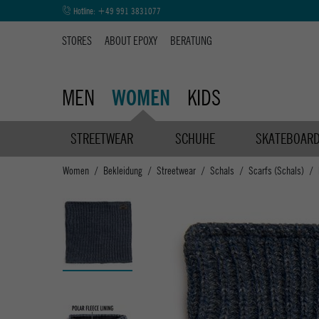
Hotline:
+49 991 3831077
STORES
ABOUT EPOXY
BERATUNG
MEN
KIDS
WOMEN
STREETWEAR
SCHUHE
SKATEBOAR
Women
Bekleidung
Streetwear
Schals
Scarfs (Schals)