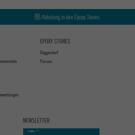
Abholung in den Epoxy Stores
EPOXY STORES
Deggendorf
verwendete
Passau
 Bewertungen
NEWSLETTER
Newsletter
E-MAIL **