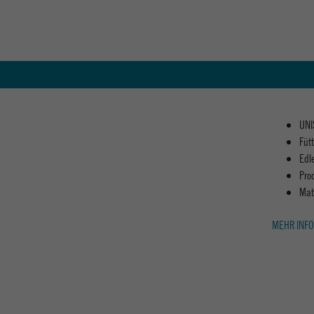
UNI
Füt
Edl
Prod
Mat
MEHR INFO