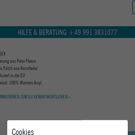
HILFE & BERATUNG +49 991 3831077
SEX
terung aus Polar Fleece
es Patch aus Kunstleder
uziert in der EU
erial: 100% Warmes Acryl
RMATIONEN ZUM EU VERANTWORTLICHEN »
Cookies