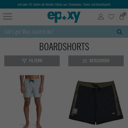
seit über 30 Jahren die Besten Styles aus Streetwear, Shoes und Boardsports
0
BOARDSHORTS
FILTERN
KATEGORIEN