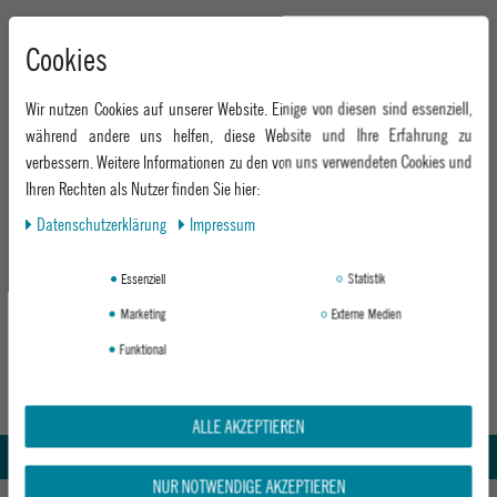
Cookies
Wir nutzen Cookies auf unserer Website. Einige von diesen sind essenziell,
während andere uns helfen, diese Website und Ihre Erfahrung zu
verbessern. Weitere Informationen zu den von uns verwendeten Cookies und
Ihren Rechten als Nutzer finden Sie hier:
Daten­schutz­erklärung
Impressum
RIP CURL DAMEN BOARDSHORT
CLASSIC SURF 3
Essenziell
Statistik
BLACK
Marketing
Externe Medien
ab 35,95 €
Funktional
Abholung in den Epoxy Stores
Kauf auf Rechnung
ALLE AKZEPTIEREN
Whatsapp Support
NUR NOTWENDIGE AKZEPTIEREN