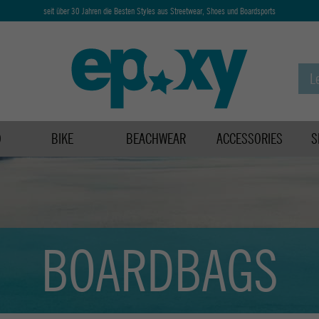
seit über 30 Jahren die Besten Styles aus Streetwear, Shoes und Boardsports
D
BIKE
BEACHWEAR
ACCESSORIES
S
BOARDBAGS