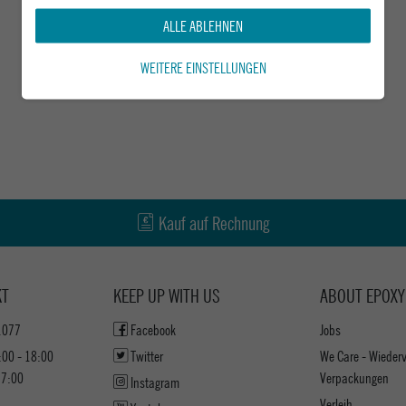
ALLE ABLEHNEN
WEITERE EINSTELLUNGEN
Kauf auf Rechnung
KT
KEEP UP WITH US
ABOUT EPOXY
1077
Facebook
Jobs
:00 - 18:00
Twitter
We Care - Wieder
17:00
Verpackungen
Instagram
Verleih