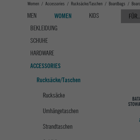
Women
Accessories
Rucksäcke/Taschen
Boardbags
Boar
MEN
KIDS
WOMEN
FÜR..
BEKLEIDUNG
SCHUHE
HARDWARE
ACCESSORIES
Rucksäcke/Taschen
Rucksäcke
BAT
STOWA
Umhängetaschen
Strandtaschen