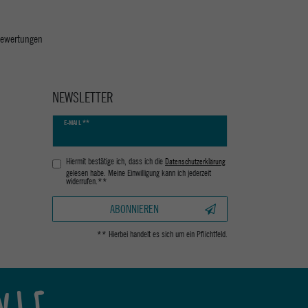
 Bewertungen
NEWSLETTER
Newsletter
E-MAIL **
Honig
Hiermit bestätige ich, dass ich die
Daten­schutz­erklärung
gelesen habe. Meine Einwilligung kann ich jederzeit
widerrufen.**
ABONNIEREN
** Hierbei handelt es sich um ein Pflichtfeld.