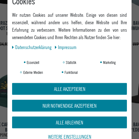
Cookies
Wir nutzen Cookies auf unserer Website. Einige von diesen sind
essenziell, während andere uns helfen, diese Website und Ihre
CRUZ CAP SALBA EYES
BRIXTON CAP BASS BRAINS
BA
DOT SNAPBACK
REAPER MP SNAPBACK
PUMUC
Erfahrung zu verbessern. Weitere Informationen zu den von uns
BLACK
BLACK
verwendeten Cookies und Ihren Rechten als Nutzer finden Sie hier:
29,95 €
24,95 €
34,95 €
UVP 39,95 €
UVP
Daten­schutz­erklärung
Impressum
Essenziell
Statistik
Marketing
-43%
-33%
Externe Medien
Funktional
ALLE AKZEPTIEREN
NUR NOTWENDIGE AKZEPTIEREN
ALLE ABLEHNEN
 CAP DREEZE FLEECE
REELL HERREN CAP FLAT 6-
BA
BB CAP
PANEL CAP
"ED
 PONDEROSA PINE
140 MAGNET
WEITERE EINSTELLUNGEN