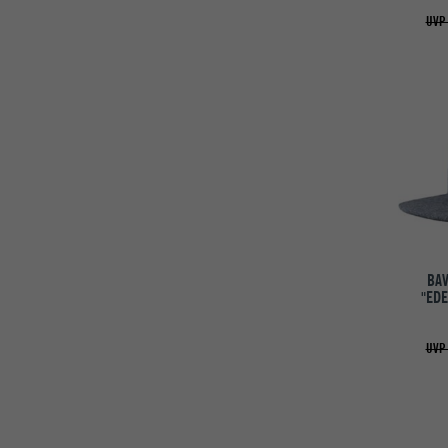
UVP 
BAV
"EDE
UVP 