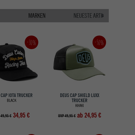
MARKEN
-30%
-50%
 CAP IOTA TRUCKER
DEUS CAP SHIELD LUXX
TRUCKER
BLACK
KHAKI
34,95 €
ab 24,95 €
 49,95 €
UVP 49,95 €