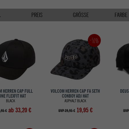
.
PREIS
GRÖSSE
FARBE
-50%
M HERREN CAP FULL
VOLCOM HERREN CAP FA SETH
DEUS
ONE FLEXFIT HAT
CONBOY ADJ HAT
BLACK
ASPHALT BLACK
ab 33,20 €
19,95 €
,95 €
UVP 39,95 €
UVP