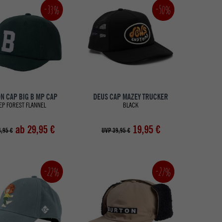
-33%
-50%
N CAP BIG B MP CAP
DEUS CAP MAZEY TRUCKER
EP FOREST FLANNEL
BLACK
ab 29,95 €
19,95 €
,95 €
UVP 39,95 €
-22%
-27%