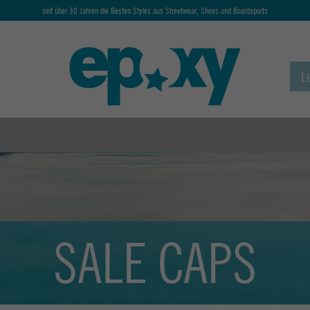
seit über 30 Jahren die Besten Styles aus Streetwear, Shoes und Boardsports
SALE CAPS