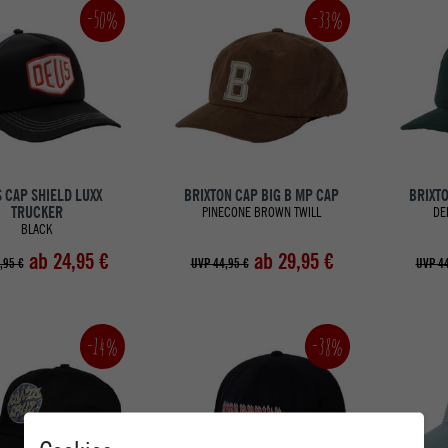
-50%
-33%
 CAP SHIELD LUXX
BRIXTON CAP BIG B MP CAP
BRIXTO
TRUCKER
PINECONE BROWN TWILL
DE
BLACK
ab 24,95 €
ab 29,95 €
,95 €
UVP 44,95 €
UVP 44
-14%
-38%