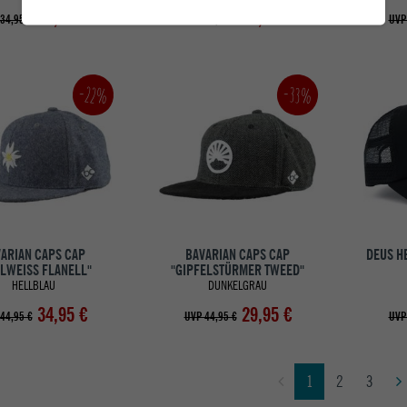
19,95 €
19,95 €
34,95 €
UVP 29,95 €
UVP
-22%
-33%
ARIAN CAPS CAP
BAVARIAN CAPS CAP
DEUS H
LWEISS FLANELL"
"GIPFELSTÜRMER TWEED"
HELLBLAU
DUNKELGRAU
34,95 €
29,95 €
44,95 €
UVP 44,95 €
UVP
1
2
3