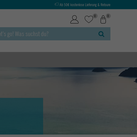
Ab 50€ kostenlose Lieferung & Retoure
0
0