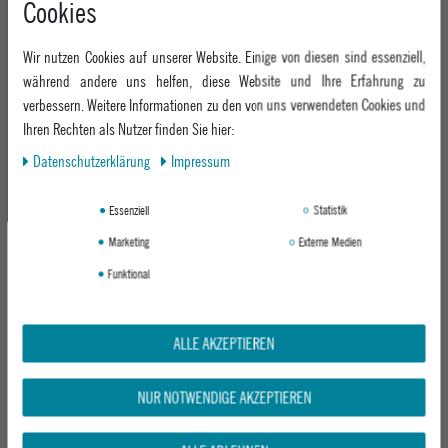
Cookies
+49 991 3831077
Retoure
ABOUT EPOXY
Montag - Freitag: 8:00 - 18:00
Gutscheine
Wir nutzen Cookies auf unserer Website. Einige von diesen sind essenziell,
Jobs
Samstag: 10:00 - 17:00
EPOXY STORES
Click & Collect
während andere uns helfen, diese Website und Ihre Erfahrung zu
We Care - Wiederverwendete Verpackungen
verbessern. Weitere Informationen zu den von uns verwendeten Cookies und
Deggendorf
Verleih
KEEP UP WITH US
Ihren Rechten als Nutzer finden Sie hier:
Whatsapp
Passau
Epoxy Guides
Daten­schutz­erklärung
Impressum
Facebook
Kontaktformular
ZAHLUNG
Zur Echtheit der Bewertungen
Twitter
Essenziell
Statistik
Instagram
Marketing
Externe Medien
Youtube
Funktional
VERSAND
ALLE AKZEPTIEREN
NUR NOTWENDIGE AKZEPTIEREN
GEPRÜFTE SICHERHEIT