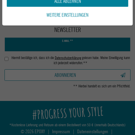
ALLE ABLEHNEN
WEITERE EINSTELLUNGEN
NEWSLETTER
Newsletter
E-MAIL **
Honig
Hiermit bestätige ich, dass ich die
Daten­schutz­erklärung
gelesen habe. Meine Einwilligung kann
ich jederzeit widerrufen.**
ABONNIEREN
** Hierbei handelt es sich um ein Pflichtfeld.
#PROGRESS YOUR STYLE
*Kostenlose Lieferung und Retoure ab einem Bestellwert von 50 € (innerhalb Deutschlands)
© 2026 EPOXY
|
Impressum
|
Dateneinstellungen
|