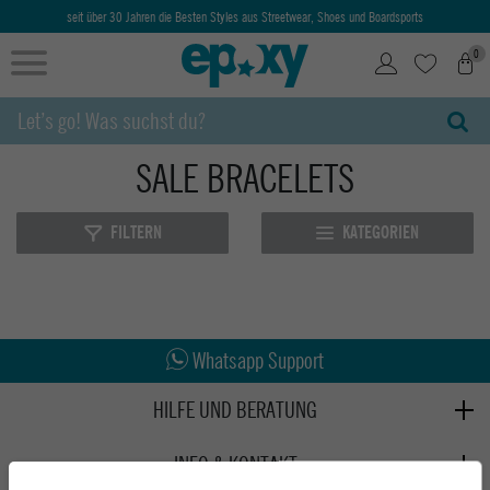
seit über 30 Jahren die Besten Styles aus Streetwear, Shoes und Boardsports
0
SALE BRACELETS
FILTERN
KATEGORIEN
Abholung in den Epoxy Stores
Kauf auf Rechnung
Whatsapp Support
HILFE UND BERATUNG
Beratung
INFO & KONTAKT
Zahlung & Versand