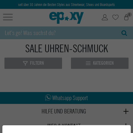
seit über 30 Jahren die Besten Styles aus Streetwear, Shoes und Boardsports
0
SALE UHREN-SCHMUCK
FILTERN
KATEGORIEN
Abholung in den Epoxy Stores
Kauf auf Rechnung
Whatsapp Support
HILFE UND BERATUNG
Beratung
INFO & KONTAKT
Zahlung & Versand