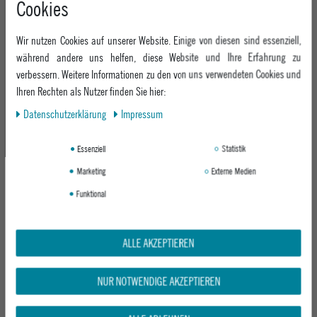
Cookies
+49 991 3831077
Retoure
ABOUT EPOXY
Montag - Freitag: 8:00 - 18:00
Gutscheine
Wir nutzen Cookies auf unserer Website. Einige von diesen sind essenziell,
Jobs
Samstag: 10:00 - 17:00
EPOXY STORES
Click & Collect
während andere uns helfen, diese Website und Ihre Erfahrung zu
We Care - Wiederverwendete Verpackungen
verbessern. Weitere Informationen zu den von uns verwendeten Cookies und
Deggendorf
Verleih
KEEP UP WITH US
Ihren Rechten als Nutzer finden Sie hier:
Whatsapp
Passau
Epoxy Guides
Daten­schutz­erklärung
Impressum
Facebook
Kontaktformular
ZAHLUNG
Zur Echtheit der Bewertungen
Twitter
Essenziell
Statistik
Instagram
Marketing
Externe Medien
Youtube
Funktional
VERSAND
ALLE AKZEPTIEREN
NUR NOTWENDIGE AKZEPTIEREN
GEPRÜFTE SICHERHEIT