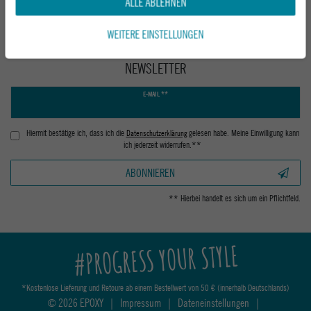
ALLE ABLEHNEN
WEITERE EINSTELLUNGEN
NEWSLETTER
Newsletter
E-MAIL **
Honig
Hiermit bestätige ich, dass ich die
Daten­schutz­erklärung
gelesen habe. Meine Einwilligung kann
ich jederzeit widerrufen.**
ABONNIEREN
** Hierbei handelt es sich um ein Pflichtfeld.
#PROGRESS YOUR STYLE
*Kostenlose Lieferung und Retoure ab einem Bestellwert von 50 € (innerhalb Deutschlands)
© 2026 EPOXY
|
Impressum
|
Dateneinstellungen
|