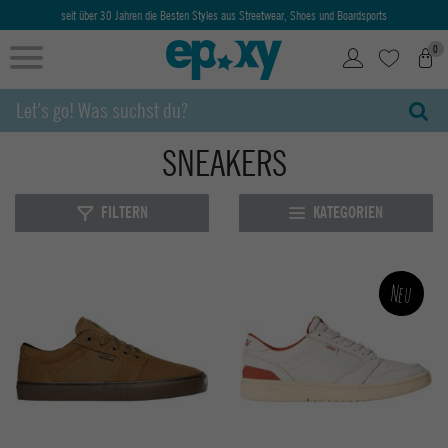
seit über 30 Jahren die Besten Styles aus Streetwear, Shoes und Boardsports
0
SNEAKERS
FILTERN
KATEGORIEN
Neu