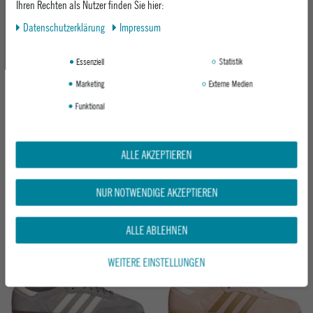
Ihren Rechten als Nutzer finden Sie hier:
Daten­schutz­erklärung
Impressum
Essenziell
Statistik
Marketing
Externe Medien
Funktional
VANS SNEAKER AUTHENTIC
ADIDAS SNEAKER SAMBA ADV
ALLE AKZEPTIEREN
CREPE DEMITASSE
CARDBO/FTWWHT/GUM4
NUR NOTWENDIGE AKZEPTIEREN
ab 84,95 €
ab 109,95 €
ALLE ABLEHNEN
Neu
WEITERE EINSTELLUNGEN