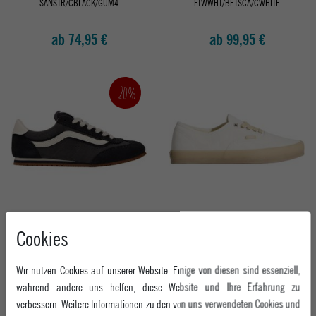
SANSTR/CBLACK/GUM4
FTWWHT/BETSCA/CWHITE
ab 74,95 €
ab 99,95 €
-20%
VANS SNEAKER SUPER LOWPRO
VANS SNEAKER AUTHENTIC
Cookies
SUEDE PEWTER
CREPE MARSHMALLOW
ab 84,95 €
Wir nutzen Cookies auf unserer Website. Einige von diesen sind essenziell,
UVP 99,95 €
ab 79,95 €
während andere uns helfen, diese Website und Ihre Erfahrung zu
verbessern. Weitere Informationen zu den von uns verwendeten Cookies und